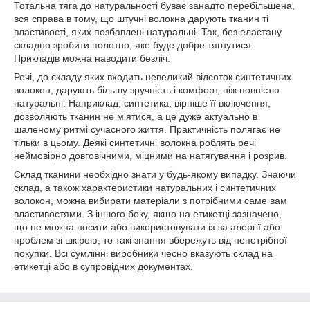
Тотальна тяга до натуральності буває занадто перебільшена,
вся справа в тому, що штучні волокна дарують тканин ті
властивості, яких позбавлені натуральні. Так, без еластану
складно зробити полотно, яке буде добре тягнутися.
Прикладів можна наводити безліч.
Речі, до складу яких входить невеликий відсоток синтетичних
волокон, дарують більшу зручність і комфорт, ніж повністю
натуральні. Наприклад, синтетика, вірніше її включення,
дозволяють тканин не м'ятися, а це дуже актуально в
шаленому ритмі сучасного життя. Практичність полягає не
тільки в цьому. Деякі синтетичні волокна роблять речі
неймовірно довговічними, міцними на натягування і розрив.
Склад тканини необхідно знати у будь-якому випадку. Знаючи
склад, а також характеристики натуральних і синтетичних
волокон, можна вибирати матеріали з потрібними саме вам
властивостями. З іншого боку, якщо на етикетці зазначено,
що не можна носити або використовувати із-за алергії або
проблем зі шкірою, то такі знання вбережуть від непотрібної
покупки. Всі сумлінні виробники чесно вказують склад на
етикетці або в супровідних документах.