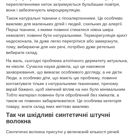
переплетеннями ниток затримуються бульбашки повітря,
вони і забезпечують мікроциркуляцію.
Також натуральні тканини є гіпоалергенними. Це особливо
важливо для маленьких дітей і людей, схильних до алергії.
Перші тканини, з якими повинні стикатися ніжна шкіра
немовлят, повинні бути натуральними. Терморегуляція крихт
недосконала, їм дуже легко перегрітися або замерзнути,
тому, вибираючи для них речі, потрібно дуже ретельно
вибирати склад.
На жаль, сьогодні проблема атопічного дерматиту актуальна,
як ніколи. Сучасна наука довела, що це накожное
захворювання, що вимагає особливого догляду, а не дієти.
Люди, а особливо діти, що мають цю проблему, повинні
контактувати тільки з натуральними тканинами, причому
вкрай бажано, щоб хімічний вплив на них було мінімальним.
Тобто матеріал повинен бути оброблений без хімікатів, а
також не повинен забарвлюватися. Це особлива категорія
товару, знати склад яких життєво важливо.
Так чи шкідливі синтетичні штучні
волокна
Синтетичні волокна присутні у величезній кількості речей.