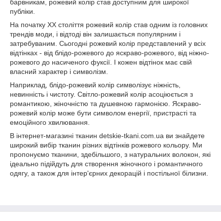
барвникам, рожевий колір став доступним для широкої
публіки.
На початку XX століття рожевий колір став одним із головних
трендів моди, і відтоді він залишається популярним і
затребуваним. Сьогодні рожевий колір представлений у всіх
відтінках - від блідо-рожевого до яскраво-рожевого, від ніжно-
рожевого до насиченого фуксії. І кожен відтінок має свій
власний характер і символізм.
Наприклад, блідо-рожевий колір символізує ніжність,
невинність і чистоту. Світло-рожевий колір асоціюється з
романтикою, жіночністю та душевною гармонією. Яскраво-
рожевий колір може бути символом енергії, пристрасті та
емоційного хвилювання.
В інтернет-магазині тканин detskie-tkani.com.ua ви знайдете
широкий вибір тканин різних відтінків рожевого кольору. Ми
пропонуємо тканини, здебільшого, з натуральних волокон, які
ідеально підійдуть для створення жіночного і романтичного
одягу, а також для інтер'єрних декорацій і постільної білизни.