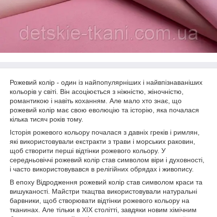
Рожевий колір - один із найпопулярніших і найвпізнаваніших
кольорів у світі. Він асоціюється з ніжністю, жіночністю,
романтикою і навіть коханням. Але мало хто знає, що
рожевий колір має свою еволюцію та історію, яка почалася
кілька тисяч років тому.
Історія рожевого кольору почалася з давніх греків і римлян,
які використовували екстракти з трави і морських раковин,
щоб створити перші відтінки рожевого кольору. У
середньовіччі рожевий колір став символом віри і духовності,
і часто використовувався в релігійних обрядах і живопису.
В епоху Відродження рожевий колір став символом краси та
вишуканості. Майстри ткацтва використовували натуральні
барвники, щоб створювати відтінки рожевого кольору на
тканинах. Але тільки в XIX столітті, завдяки новим хімічним