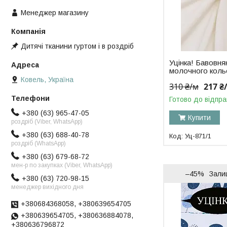
Менеджер магазину
Дитячі тканини гуртом і в роздріб
Уцінка! Бавовн
молочного коль
Ковель, Україна
310 ₴/м
217 ₴
Готово до відпра
+380 (63) 965-47-05
Купити
роздріб (Viber, WhatsApp)
+380 (63) 688-40-78
Уц-871/1
роздріб (WhatsApp)
+380 (63) 679-68-72
мен-р по закупках (Viber, WhatsApp)
–45%
Зали
+380 (63) 720-98-15
менеджер вихідного дня
+380684368058, +380639654705
+380639654705, +380636884078,
+380636796872