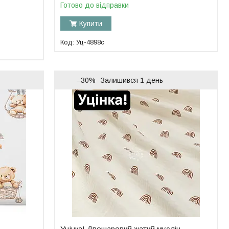
Готово до відправки
Купити
Уц-4898с
–30%
Залишився 1 день
Уцінка! Двошаровий жатий муслін