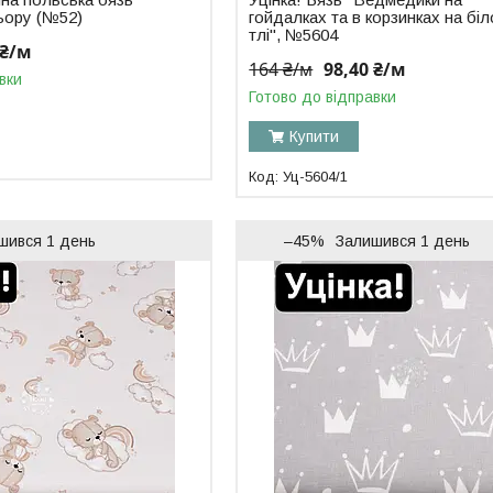
ьору (№52)
гойдалках та в корзинках на бі
тлі", №5604
 ₴/м
164 ₴/м
98,40 ₴/м
вки
Готово до відправки
Купити
Уц-5604/1
шився 1 день
–45%
Залишився 1 день