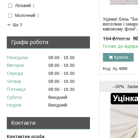
Ліловий
1
Молочний
1
Уцінка! Бязь "Б
веселках і хмар
Ще 3
кавовому фоні"
164 ₴/пог.м
9
Графік роботи
Готово до відпра
Купити
Понеділок
08:00
16:30
Вівторок
08:00
16:30
Уц-4888
Середа
08:00
16:30
Четвер
08:00
16:30
–30%
Зали
Пʼятниця
08:00
16:30
Субота
Вихідний
Неділя
Вихідний
Контакти