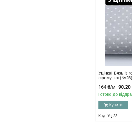
Уцінка! Бязь із 
сірому тлі (№23
164 ₴/м
90,20
Готово до відпра
Купити
Уц-23