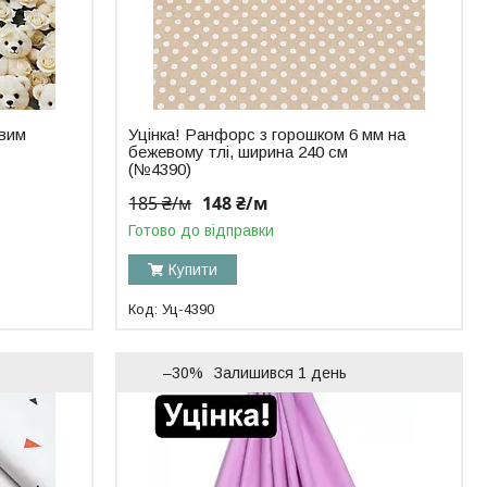
овим
Уцінка! Ранфорс з горошком 6 мм на
бежевому тлі, ширина 240 см
(№4390)
185 ₴/м
148 ₴/м
Готово до відправки
Купити
Уц-4390
–30%
Залишився 1 день