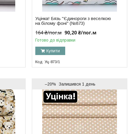
Уцінка! Бязь "Єдинороги з веселкою
на білому фоні" (№873)
164 ₴/пог.м
90,20 ₴/пог.м
Готово до відправки
Купити
Уц-873/1
–20%
Залишився 1 день