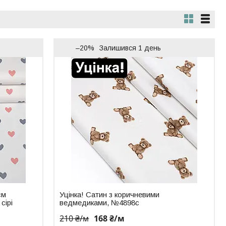
–20%
Залишився 1 день
см
Уцінка! Сатин з коричневими
сірі
ведмедиками, №4898с
210 ₴/м
168 ₴/м