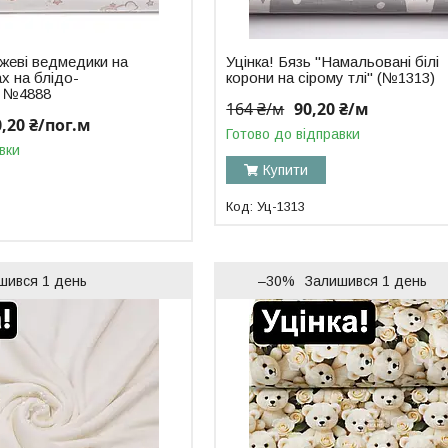
ежеві ведмедики на
Уцінка! Бязь "Намальовані білі
ах на блідо-
корони на сірому тлі" (№1313)
, №4888
164 ₴/м
90,20 ₴/м
0,20 ₴/пог.м
Готово до відправки
вки
Купити
Уц-1313
шився 1 день
–30%
Залишився 1 день