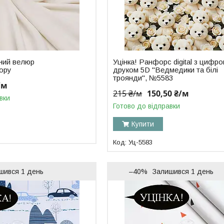
яний велюр
Уцінка! Ранфорс digital з цифр
ору
друком 5D "Ведмедики та білі
троянди", №5583
/м
215 ₴/м
150,50 ₴/м
вки
Готово до відправки
Купити
Уц-5583
шився 1 день
–40%
Залишився 1 день