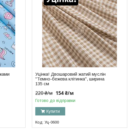
иками
Уцінка! Двошаровий жатий муслін
"Темно-бежева клітинка", ширина
135 см
220 ₴/м
154 ₴/м
Готово до відправки
Купити
Уц-0600