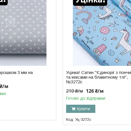
горошком 3 мм на
Уцінка! Сатин "Єдиноріг з понч
)
та кексами на блакитному тлі",
№3272с
 ₴/м
210 ₴/м
126 ₴/м
вки
Готово до відправки
Купити
Уц-3272с