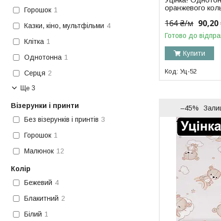
оранжевого кол
Горошок
1
164 ₴/м
90,20
Казки, кіно, мультфільми
4
Готово до відпра
Клітка
1
Купити
Однотонна
1
Уц-52
Серця
2
Ще 3
Візерунки і принти
–45%
Зали
Без візерунків і принтів
3
Горошок
1
Малюнок
12
Колір
Бежевий
4
Блакитний
2
Білий
1