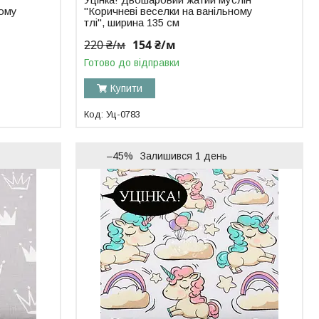
лому
"Коричневі веселки на ванільному
тлі", ширина 135 см
220 ₴/м
154 ₴/м
Готово до відправки
Купити
Уц-0783
–45%
Залишився 1 день