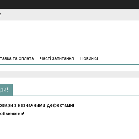
2
тавка та оплата
Часті запитання
Новинки
ари!
товари з незначними дефектами!
 обмежена!