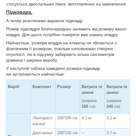
стосується двоспальних ліжок, виготовлених на замовлення.
Підковдра.
А тепер розглянемо варіанти підковдр.
Розмір підковдри безпосередньо залежить від розміру вашої
ковдри. Для цього потрібно поміряти вже наявну ковдру.
Найчастіше, розміри ковдри на етикетці не збігаються з
фактичним її розміром, оскільки наповнювач створює
опуклості, які в підсумку забирають кілька сантиметрів
довжини і ширини виробу.
У наступній таблиці наведено розміри підковдр,
які зустрічаються найчастіше:
Виріб
Комплект
Розмір
Витрата тк
Витрата тк
анини
анини
(ширина
(ширина
160
см)
240
см)
Півторасп
150*200 см
4,1 м
3,1 м
альний
Двоспальн
180*210 см
--
3,7 м