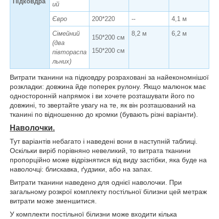
Підковдра
ий
Євро
200*220
--
4,1 м
Сімейний
8,2 м
6,2 м
150*200 см
(два
150*200 см
півтораспа
льних)
Витрати тканини на підковдру розраховані за найекономнішої
розкладки: довжина йде поперек рулону. Якщо малюнок має
односторонній напрямок і ви хочете розташувати його по
довжині, то звертайте увагу на те, як він розташований на
тканині по відношенню до кромки (бувають різні варіанти).
Наволочки.
Тут варіантів небагато і наведені вони в наступній таблиці.
Оскільки виріб порівняно невеликий, то витрата тканини
пропорційно може відрізнятися від виду застібки, яка буде на
наволочці: блискавка, ґудзики, або на запах.
Витрати тканини наведено для однієї наволочки. При
загальному розкрої комплекту постільної білизни цей метраж
витрати може зменшитися.
У комплекти постільної білизни може входити кілька