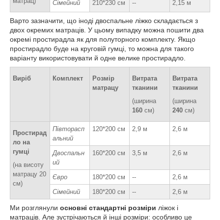
матрац)
Сімейний
210*230 см
--
2,15 м
Варто зазначити, що іноді двоспальне ліжко складається з
двох окремих матраців. У цьому випадку можна пошити два
окремі простирадла як для полуторного комплекту. Якщо
простирадло буде на круговій гумці, то можна для такого
варіанту використовувати й одне велике простирадло.
Виріб
Комплект
Розмір
Витрата
Витрата
матрацу
тканини
тканини
(ширина
(ширина
160
см)
240
см)
Півторасп
120*200 см
2,9 м
2,6 м
Простирад
альний
ло на
гумці
Двоспальн
160*200 см
3,5 м
2,6 м
ий
(на висоту
матрацу 20
Євро
180*200 см
--
2,6 м
см)
Сімейний
180*200 см
--
2,6 м
Ми розглянули
основні стандартні розміри
ліжок і
матраців. Але зустрічаються й інші розміри: особливо це