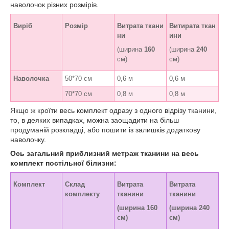
наволочок різних розмірів.
Виріб
Розмір
Витрата ткани
Витирата ткан
ни
ини
(ширина
160
(ширина
240
см)
см)
Наволочка
50*70 см
0,6 м
0,6 м
70*70 см
0,8 м
0,8 м
Якщо ж кроїти весь комплект одразу з одного відрізу тканини,
то, в деяких випадках, можна заощадити на більш
продуманій розкладці, або пошити із залишків додаткову
наволочку.
Ось загальний приблизний метраж тканини на весь
комплект постільної білизни:
Комплект
Склад
Витрата
Витрата
комплекту
тканини
тканини
(ширина 160
(ширина 240
см)
см)