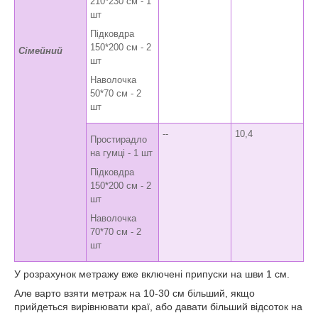
210*230 см - 1
шт
Підковдра
150*200 см - 2
Сімейний
шт
Наволочка
50*70 см - 2
шт
--
10,4
Простирадло
на гумці - 1 шт
Підковдра
150*200 см - 2
шт
Наволочка
70*70 см - 2
шт
У розрахунок метражу вже включені припуски на шви 1 см.
Але варто взяти метраж на 10-30 см більший, якщо
прийдеться вирівнювати краї, або давати більший відсоток на