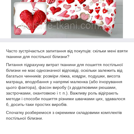
Часто зустрічається запитання від покупців: скільки мені взяти
тканини для постільної білизни?
Питання підрахунку витрат тканини для пошиття постільної
білизни не має однозначної відповіді, оскільки залежить від
багатьох чинників: розміри ліжка, ковдри, подушки, висота
матраца, вподобання у напрямі малюнка (або ігнорування
цього фактора), фасон виробу (з додатковими рюшами,
застрочками, окантовкою і т. п.). Важливу роль відіграють
методи і способи пошиття різними швачками цих, здавалося
б, досить-таки простих виробів.
Спочатку розберемося з окремими складовими комплектів
постільної білизни.