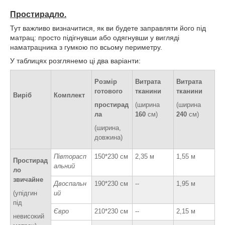
Простирадло.
Тут важливо визначитися, як ви будете заправляти його під
матрац: просто підігнувши або одягнувши у вигляді
наматрацника з гумкою по всьому периметру.
У таблицях розглянемо ці два варіанти:
Розмір
Витрата
Витрата
готового
тканини
тканини
Виріб
Комплект
простирад
(ширина
(ширина
ла
160
см)
240
см)
(ширина,
довжина)
Півторасп
150*230 см
2,35 м
1,55 м
Простирад
альний
ло
звичайне
Двоспальн
190*230 см
--
1,95 м
(упідгин
ий
під
Євро
210*230 см
--
2,15 м
невисокий