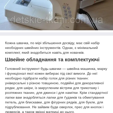
Кожна швачка, по мірі збільшення досвіду, має свій набір
необхідних швейних інструментів. Однак, є мінімальний
комплект, який знадобиться навіть для новачків.
Швейне обладнання та комплектуючі
Головний інструмент будь-швачки — швейна машинка, марку
і функціонал якої кожен вибирає під свої вимоги. До неї
необхідно підібрати набір голок для різних тканин:
універсальні з різною товщиною, подвійні для декоративної
рядки, для шкіри, із закругленим вістрям для трикотажу і
розтяжних тканин, для джинси і для намітки. Крім стандартної
лапки вам знадобляться лапки для ґудзиків та обметування
петель, для блискавки, для фігурних рядків, для букле, для
підрублювання. Не зайвим буде оверлок, прес для кнопок і
люверсів, а також змінні матриці до нього.