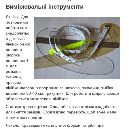
Вимірювальні інструменти
Лінійки. Для
повноцінної
роботи вам
знадоблятьс
я декілька
лінійок різної
довжини:
широка
довжиною 1
м для
розкрою
тканини,
прозора
лінійка-шаблон із прорізами за шкалою, звичайна лінійка
довжиною 30-40 см, трикутник. Для роботи зі шкірою краще
обзавестися металевою лінійкою.
Сантиметрова стрічка. Одна або кілька стрічок знадобляться
для зняття замірів. Обов'язково перевірте, щоб вона мала
міліметрові поділки.
Лекало. Кравецькі лекала різної форми потрібні для