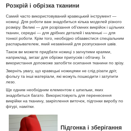
Розкрій і обрізка тканини
Самий часто використовуваний кравецький інструмент —
ножиці. Для роботи вам знадобиться кілька моделей різного
розміру. Великі — для розрізання об'ємних викрійок і щільних
тканин, середні — для дрібних деталей і маленькі — для
тонкої роботи. Крім того, необхідно обзавестися спеціальним
распарывателем, який незамінний для розпускання швів.
Також ви можете придбати ножиці з загнутими краями,
наприклад, зигзаг для обрізки припусків і обтачку. Їх
використання допоможе запобігти осипання тканини по зрізу.
Зверніть увагу, що кравецькі ножицями не слід різати дріт,
фольгу та інші матеріали, які можуть пошкодити і затупити
лезо.
Ще одним необхідним елементом є шпильки, яких
знадобиться багато. Використовують для перенесення
викрійки на тканину, закріплення виточок, підгонки виробу по
фігурі, намітки.
Підгонка і зберігання