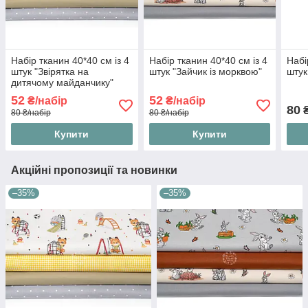
Набір тканин 40*40 см із 4
Набір тканин 40*40 см із 4
Набі
штук "Звірятка на
штук "Зайчик із морквою"
штук
дитячому майданчику"
52
52
₴/набір
₴/набір
80
₴
80 ₴/набір
80 ₴/набір
Купити
Купити
Акційні пропозиції та новинки
–35%
–35%