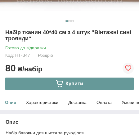
Набір тканин 40*40 см з 4 штук "Вінтажні сині
троянди"
Готово до відправки
Код: НТ-347
Роздріб
80
₴/набір
Купити
Опис
Характеристики
Доставка
Оплата
Умови п
Опис
Набір бавовни для шиття та рукоділля.