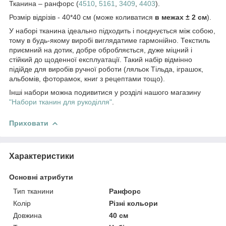
Тканина – ранфорс (
4510
,
5161
,
3409
,
4403
).
Розмір відрізів - 40*40 см (може коливатися
в межах ± 2 см
).
У наборі тканина ідеально підходить і поєднується між собою,
тому в будь-якому виробі виглядатиме гармонійно. Текстиль
приємний на дотик, добре обробляється, дуже міцний і
стійкий до щоденної експлуатації. Такий набір відмінно
підійде для виробів ручної роботи (ляльок Тільда, іграшок,
альбомів, фоторамок, книг з рецептами тощо).
Інші набори можна подивитися у розділі нашого магазину
"Набори тканин для рукоділля"
.
Приховати
Характеристики
Основні атрибути
Тип тканини
Ранфорс
Колір
Різні кольори
Довжина
40 см