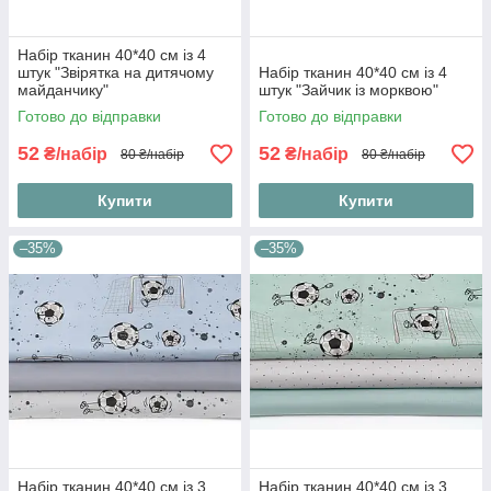
Набір тканин 40*40 см із 4
штук "Звірятка на дитячому
Набір тканин 40*40 см із 4
майданчику"
штук "Зайчик із морквою"
Готово до відправки
Готово до відправки
52
52
₴/набір
₴/набір
80 ₴/набір
80 ₴/набір
Купити
Купити
–35%
–35%
Набір тканин 40*40 см із 3
Набір тканин 40*40 см із 3