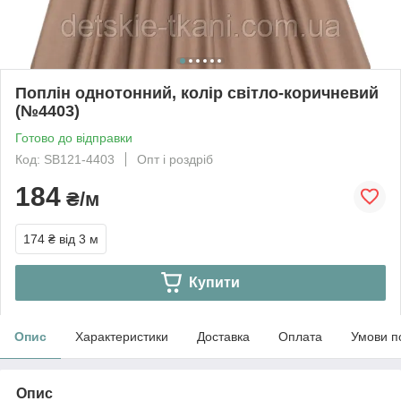
Поплін однотонний, колір світло-коричневий
(№4403)
Готово до відправки
Код: SB121-4403
Опт і роздріб
184
₴/м
174 ₴
від 3 м
Купити
Опис
Характеристики
Доставка
Оплата
Умови п
Опис