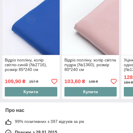
Відріз попліну, колір
Відріз попліну, колір світла
Уцін
світло-синій (№2716),
пудра (№1360), розмір
одно
розмір 85*240 см
80*240 см
(№1
128
109,90
103,60
₴
₴
157 ₴
148 ₴
184 ₴
Купити
Купити
Про нас
99% позитивних з 397 відгуків за рік
Працює з 28.01.2015