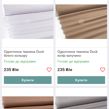
кольору, попросіть консультацію у наших менеджерів.
Чим приваблива однотонна тканина Duck?
Тканина Duck однотонна, як і принтовані полотна має
тефлонове покриття. За рахунок цього, матеріал відштовхує
бруд, вологу, жири, тому не залишається плям. На поверхнях
без малюнка забруднення завжди помітніші, але це не
загрожує виробам з тканини Duck однотонної. У разі чого
завжди можна локально очистити матеріал, уникаючи
необхідності прати річ цілком.
Однотонна тканина Duck
Однотонна тканина Duck
білого кольору
колір капучино
Готово до відправки
Готово до відправки
235
235
₴/м
₴/м
Купити
Купити