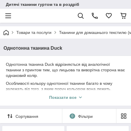
Дитячі тканини гуртом та в роздріб
Товари та послуги
Тканини для домашнього текстилю (
Однотонна тканина Duck
Однотонна тканина Duck відрізняється від аналогічної
тканини з принтом тим, що лицьова та виворітна сторона має
однаковий колір.
Особливості кольору однотонної тканини багато в чому
залежать від того, з яким поруч кольором вона лежить.
Особливо це стосується складних кольорів, які створені на
Показати все
основі кількох відтінків.
Назва кольору тканини в нашому магазині – суб'єктивна, вона
формується порівняно з іншими тканинами, які є у нашому
Сортування
0
Фільтри
магазині.
Якщо Вам складно визначитися з підбором потрібного