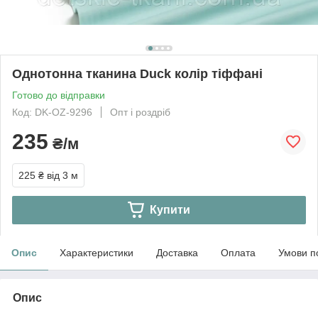
Однотонна тканина Duck колір тіффані
Готово до відправки
Код: DK-OZ-9296
Опт і роздріб
235
₴/м
225 ₴
від 3 м
Купити
Опис
Характеристики
Доставка
Оплата
Умови п
Опис