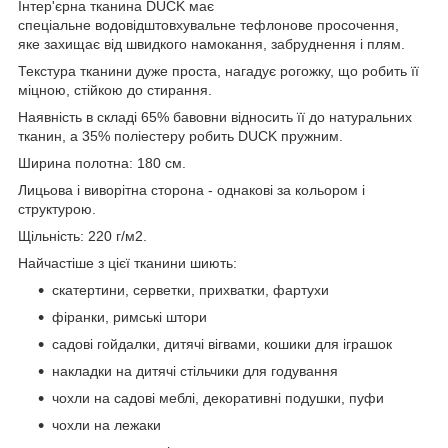
Інтер'єрна тканина DUCK має
спеціальне водовідштовхувальне тефлонове просочення,
яке захищає від швидкого намокання, забруднення і плям.
Текстура тканини дуже проста, нагадує рогожку, що робить її
міцною, стійкою до стирання.
Наявність в складі 65% бавовни відносить її до натуральних
тканин, а 35% поліестеру робить DUCK пружним.
Ширина полотна: 180 см.
Лицьова і виворітна сторона - однакові за кольором і
структурою.
Щільність: 220 г/м2.
Найчастіше з цієї тканини шиють:
скатертини, серветки, прихватки, фартухи
фіранки, римські штори
садові гойдалки, дитячі вігвами, кошики для іграшок
накладки на дитячі стільчики для годування
чохли на садові меблі, декоративні подушки, пуфи
чохли на лежаки