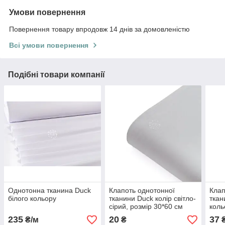
Умови повернення
Повернення товару впродовж 14 днів за домовленістю
Всі умови повернення
Подібні товари компанії
Однотонна тканина Duck
Клапоть однотонної
Клап
білого кольору
тканини Duck колір світло-
ткан
сірий, розмір 30*60 см
коль
235
20
37
₴/м
₴