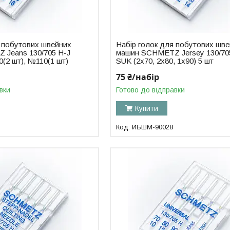
я побутових швейних
Набір голок для побутових шв
Jeans 130/705 H-J
машин SCHMETZ Jersey 130/70
(2 шт), №110(1 шт)
SUK (2x70, 2x80, 1x90) 5 шт
75 ₴/набір
вки
Готово до відправки
Купити
ИБШМ-90028