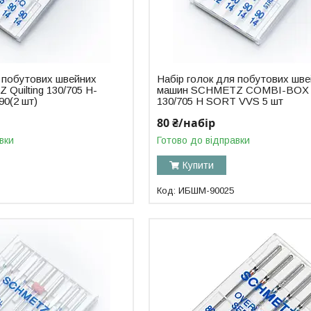
я побутових швейних
Набір голок для побутових шв
Quilting 130/705 H-
машин SCHMETZ COMBI-BOX
90(2 шт)
130/705 H SORT VVS 5 шт
80 ₴/набір
вки
Готово до відправки
Купити
ИБШМ-90025