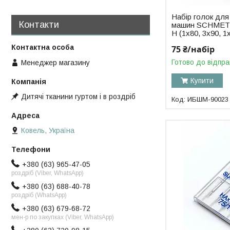
Набір голок дл
Контакти
машин SCHMETZ 
H (1x80, 3x90, 1
75 ₴/набір
Готово до відпра
Менеджер магазину
Купити
Дитячі тканини гуртом і в роздріб
ИБШМ-90023
Ковель, Україна
+380 (63) 965-47-05
роздріб (Viber, WhatsApp)
+380 (63) 688-40-78
роздріб (WhatsApp)
+380 (63) 679-68-72
мен-р по закупках (Viber, WhatsApp)