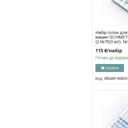
Набір голок дл
машин SCHMETZ 
Q №75(3 шт), №
115 ₴/набір
Готово до відпра
Купити
ИБШМ-90029