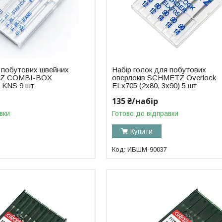
я побутових швейних
Набір голок для побутових
TZ COMBI-BOX
оверлоків SCHMETZ Overlock
 KNS 9 шт
ELx705 (2x80, 3x90) 5 шт
135 ₴/набір
вки
Готово до відправки
Купити
ИБШМ-90037