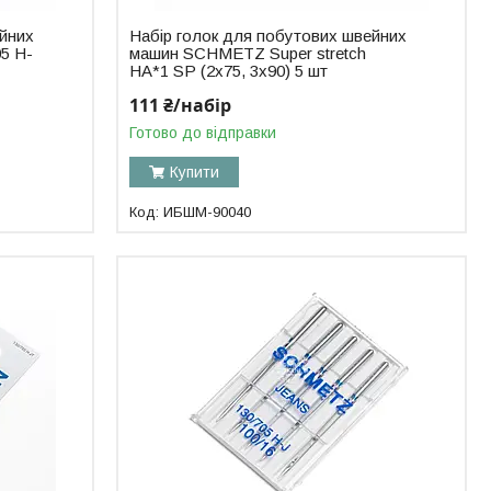
ейних
Набір голок для побутових швейних
5 H-
машин SCHMETZ Super stretch
HA*1 SP (2x75, 3x90) 5 шт
111 ₴/набір
Готово до відправки
Купити
ИБШМ-90040