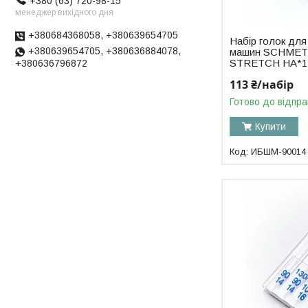
+380 (63) 720-98-15
менеджер вихідного дня
+380684368058, +380639654705
Набір голок дл
+380639654705, +380636884078,
машин SCHMET
STRETCH HA*1
+380636796872
113 ₴/набір
Готово до відпра
Купити
ИБШМ-90014