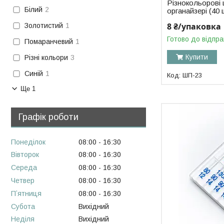
Різнокольорові 
Білий
2
органайзері (40 
8 ₴/упаковка
Золотистий
1
Готово до відпра
Помаранчевий
1
Купити
Різні кольори
3
Синій
1
ШП-23
Ще 1
Графік роботи
Понеділок
08:00
16:30
Вівторок
08:00
16:30
Середа
08:00
16:30
Четвер
08:00
16:30
Пʼятниця
08:00
16:30
Субота
Вихідний
Неділя
Вихідний