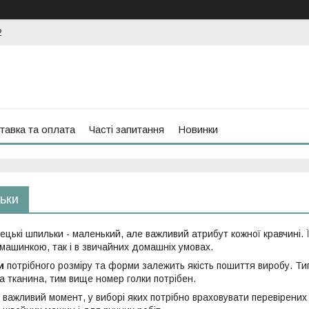
2
тавка та оплата
Часті запитання
Новинки
ьки
вецькі шпильки - маленький, але важливий атрибут кожної кравчині
 машинкою, так і в звичайних домашніх умовах.
и
потрібного розміру та форми залежить якість пошиття виробу. Тип 
а тканина, тим вище номер голки потрібен.
е важливий момент, у виборі яких потрібно враховувати перевірених 