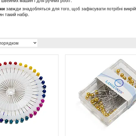
 швейних машин і для ручних робіт.
ки
завжди знадобляться для того, щоб зафіксувати потрібні викрій
ин такий набір.