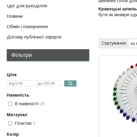
швейних голок для
Ідеї для рукоділля
Кравецькі шпиль
бути як мінімум од
Новини
Обмін і повернення
Договір публічної оферти
Фільтри
Ціна
Наявність
В наявності
25
Матеріал
Пластик
1
Колір