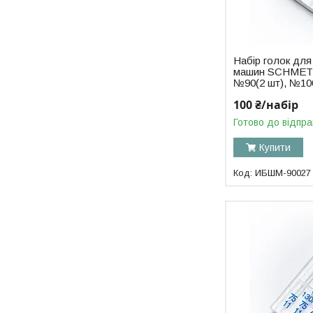
Набір голок дл
машин SCHMETZ 
№90(2 шт), №100
100 ₴/набір
Готово до відпра
Купити
ИБШМ-90027