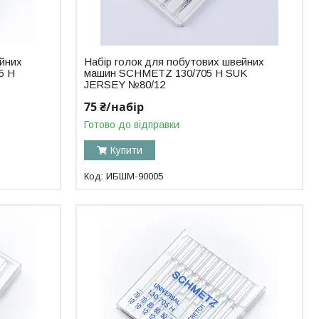
ейних
Набір голок для побутових швейних
5 H
машин SCHMETZ 130/705 H SUK
JERSEY №80/12
75 ₴/набір
Готово до відправки
Купити
ИБШМ-90005