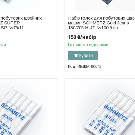
я побутових швейних
Набір голок для побутових шв
Z SUPER
машин SCHMETZ Gold Jeans
 SP №75/11
130/705 H-JT №100 5 шт
150 ₴/набір
вки
Готово до відправки
Купити
ИБШМ-90042