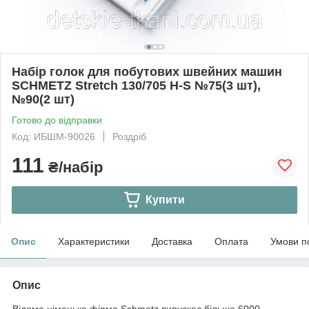
Набір голок для побутових швейних машин
SCHMETZ Stretch 130/705 H-S №75(3 шт),
№90(2 шт)
Готово до відправки
Код: ИБШМ-90026
Роздріб
111
₴/набір
Купити
Опис
Характеристики
Доставка
Оплата
Умови п
Опис
Відома німецька фірма Schmetz випускає більше 6000