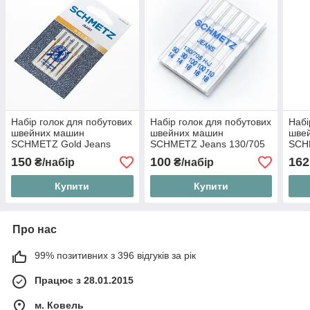
Набір голок для побутових
Набір голок для побутових
Набі
швейних машин
швейних машин
шве
SCHMETZ Gold Jeans
SCHMETZ Jeans 130/705
SCH
130/705 H-JT №100 5 шт
H-J №90(2 шт), №100(2
H S
150
100
162
₴/набір
₴/набір
шт), №110(1 шт)
Купити
Купити
Про нас
99% позитивних з 396 відгуків за рік
Працює з 28.01.2015
м. Ковель