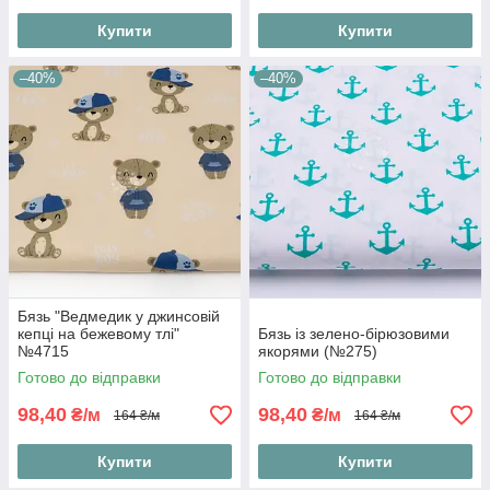
Купити
Купити
–40%
–40%
Бязь "Ведмедик у джинсовій
кепці на бежевому тлі"
Бязь із зелено-бірюзовими
№4715
якорями (№275)
Готово до відправки
Готово до відправки
98,40
98,40
₴/м
₴/м
164 ₴/м
164 ₴/м
Купити
Купити