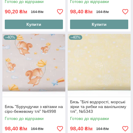
Готово до відправки
Готово до відправки
90,20
98,40
₴/м
₴/м
164 ₴/м
164 ₴/м
Купити
Купити
–40%
–40%
Бязь "Білі водорості, морські
Бязь "Бурундучки з квітами на
зірки та рибки на ванільному
сіро-бежевому тлі" №4998
тлі", №5343
Готово до відправки
Готово до відправки
98,40
98,40
₴/м
₴/м
164 ₴/м
164 ₴/м