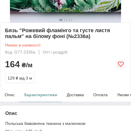
Бязь "Рожевий фламінго та густе листя
пальм" на білому фоні (№2336а)
Немає в наявності
Код: G77-2336а
Опт і роздріб
164
₴/м
129 ₴
від 3 м
Опис
Характеристики
Доставка
Оплата
Умови 
Опис
Польська бавовняна тканина з малюнком.