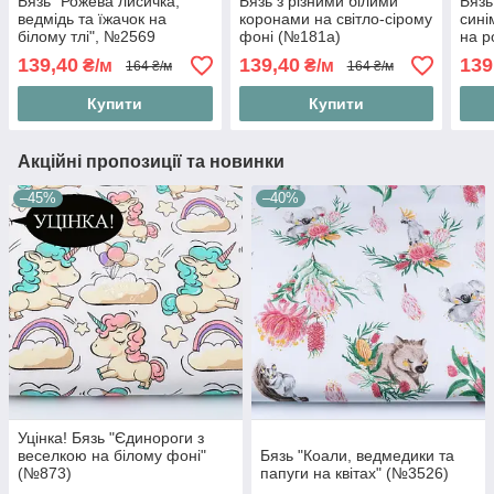
Бязь "Рожева лисичка,
Бязь з різними білими
Бязь
ведмідь та їжачок на
коронами на світло-сірому
сині
білому тлі", №2569
фоні (№181а)
на р
139,40
139,40
139
₴/м
₴/м
164 ₴/м
164 ₴/м
Купити
Купити
Акційні пропозиції та новинки
–45%
–40%
Уцінка! Бязь "Єдинороги з
веселкою на білому фоні"
Бязь "Коали, ведмедики та
(№873)
папуги на квітах" (№3526)