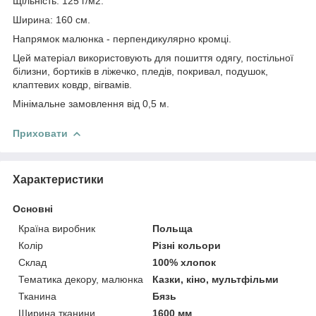
Щільність: 125 г/м2.
Ширина: 160 см.
Напрямок малюнка - перпендикулярно кромці.
Цей матеріал використовують для пошиття одягу, постільної
білизни, бортиків в ліжечко, пледів, покривал, подушок,
клаптевих ковдр, вігвамів.
Мінімальне замовлення від 0,5 м.
Приховати
Характеристики
Основні
Країна виробник
Польща
Колір
Різні кольори
Склад
100% хлопок
Тематика декору, малюнка
Казки, кіно, мультфільми
Тканина
Бязь
Ширина тканини
1600 мм