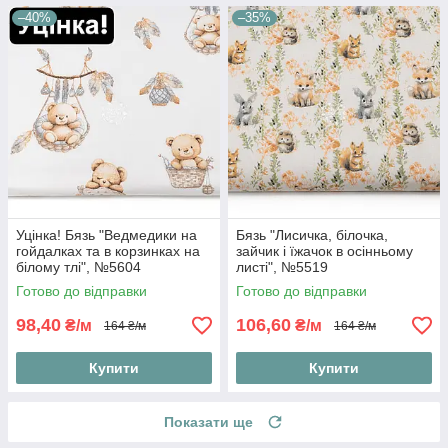
–40%
–35%
Уцінка! Бязь "Ведмедики на
Бязь "Лисичка, білочка,
гойдалках та в корзинках на
зайчик і їжачок в осінньому
білому тлі", №5604
листі", №5519
Готово до відправки
Готово до відправки
98,40
106,60
₴/м
₴/м
164 ₴/м
164 ₴/м
Купити
Купити
Показати ще