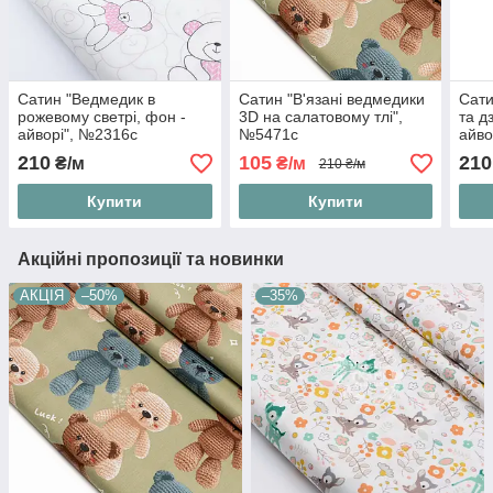
Сатин "Ведмедик в
Сатин "В'язані ведмедики
Сати
рожевому светрі, фон -
3D на салатовому тлі",
та д
айворі", №2316с
№5471с
айво
210
105
210
₴/м
₴/м
210 ₴/м
Купити
Купити
Акційні пропозиції та новинки
АКЦІЯ
–50%
–35%