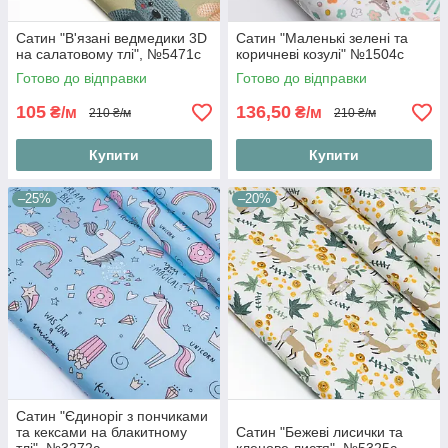
Сатин "В'язані ведмедики 3D
Сатин "Маленькі зелені та
на салатовому тлі", №5471с
коричневі козулі" №1504с
Готово до відправки
Готово до відправки
105
136,50
₴/м
₴/м
210 ₴/м
210 ₴/м
Купити
Купити
–25%
–20%
Сатин "Єдиноріг з пончиками
та кексами на блакитному
Сатин "Бежеві лисички та