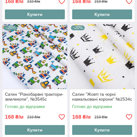
168
168
₴/м
₴/м
210 ₴/м
210 ₴/м
Купити
Купити
–20%
–20%
Сатин "Різнобарвні трактори-
Сатин "Жовті та чорні
землекопи", №3545с
намальовані корони" №2534с
Готово до відправки
Готово до відправки
168
168
₴/м
₴/м
210 ₴/м
210 ₴/м
Купити
Купити