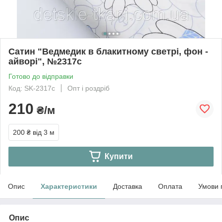
Сатин "Ведмедик в блакитному светрі, фон -
айворі", №2317с
Готово до відправки
Код: SK-2317с
Опт і роздріб
210
₴/м
200 ₴
від 3 м
Купити
Опис
Характеристики
Доставка
Оплата
Умови 
Опис