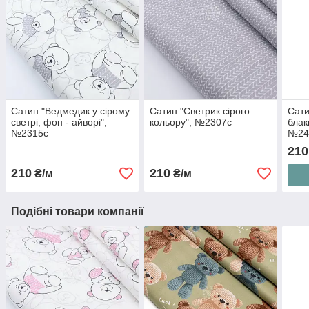
Сатин "Ведмедик у сірому
Сатин "Светрик сірого
Сати
светрі, фон - айворі",
кольору", №2307с
блак
№2315с
№24
210
210
210
₴/м
₴/м
Подібні товари компанії