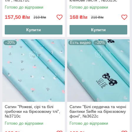
тлі", №3272с
кленове листя", №5325с
Готово до відправки
Готово до відправки
157,50
168
₴/м
₴/м
210 ₴/м
210 ₴/м
Купити
Купити
–20%
Есть видео
–20%
Сатин "Рожеві, сірі та білі
Сатин "Білі сердечка та чорні
грибочки на бірюзовому тлі",
бантики Selfie на бірюзовому
№3710с
фоні", №3622с
Готово до відправки
Готово до відправки