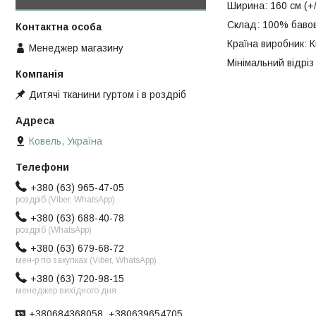
Ширина: 160 см (+/
Склад: 100% баво
Країна виробник: К
Менеджер магазину
Мінімальний відріз 
Дитячі тканини гуртом і в роздріб
Ковель, Україна
+380 (63) 965-47-05
роздріб (Viber, WhatsApp)
+380 (63) 688-40-78
роздріб (WhatsApp)
+380 (63) 679-68-72
мен-р по закупках (Viber, WhatsApp)
+380 (63) 720-98-15
менеджер вихідного дня
+380684368058, +380639654705