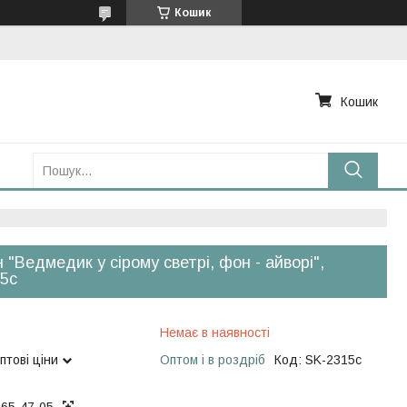
Кошик
Кошик
 "Ведмедик у сірому светрі, фон - айворі",
5с
Немає в наявності
птові ціни
Оптом і в роздріб
Код:
SK-2315с