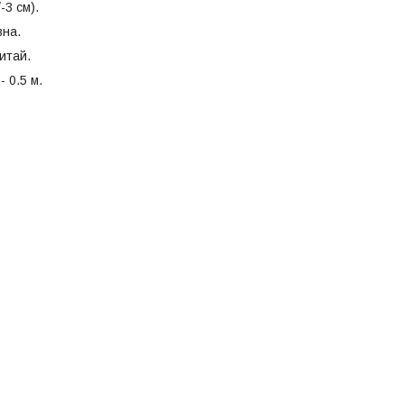
-3 см).
вна.
итай.
- 0.5 м.