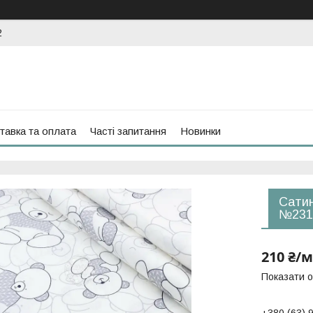
2
тавка та оплата
Часті запитання
Новинки
Сатин
№231
210 ₴/м
Показати о