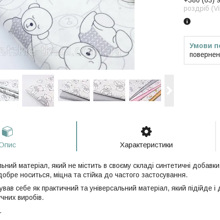
+380 (63) 
роздріб (V
повернен
Опис
Характеристики
ьний матеріал, який не містить в своєму складі синтетичні добавк
обре носиться, міцна та стійка до частого застосування.
вав себе як практичний та універсальний матеріал, який підійде і
учних виробів.
.