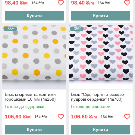
98,40
98,40
₴/м
₴/м
164 ₴/м
164 ₴/м
Купити
Купити
–35%
–35%
Бязь із сірими та жовтими
Бязь "Сірі, чорні та рожево-
горошками 18 мм (№268)
пудрові сердечка" (№780)
Готово до відправки
Готово до відправки
106,60
106,60
₴/м
₴/м
164 ₴/м
164 ₴/м
Купити
Купити