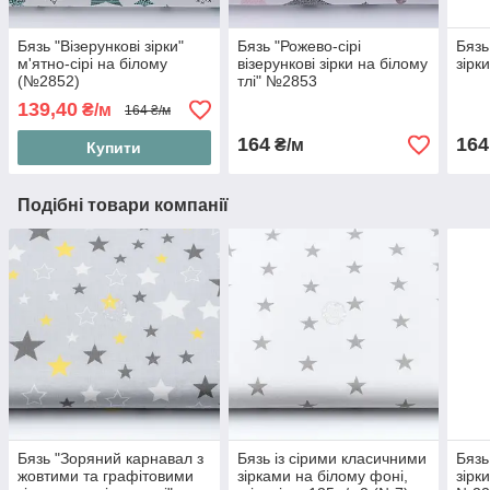
Бязь "Візерункові зірки"
Бязь "Рожево-сірі
Бязь
м'ятно-сірі на білому
візерункові зірки на білому
зірк
(№2852)
тлі" №2853
139,40
₴/м
164 ₴/м
164
164
₴/м
Купити
Подібні товари компанії
Бязь "Зоряний карнавал з
Бязь із сірими класичними
Бязь
жовтими та графітовими
зірками на білому фоні,
зірк