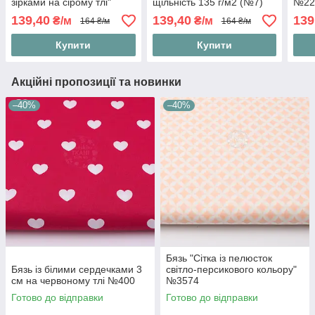
зірками на сірому тлі"
щільність 135 г/м2 (№7)
№22
№1039
139,40
139,40
139
₴/м
₴/м
164 ₴/м
164 ₴/м
Купити
Купити
Акційні пропозиції та новинки
–40%
–40%
Бязь "Сітка із пелюсток
Бязь із білими сердечками 3
світло-персикового кольору"
см на червоному тлі №400
№3574
Готово до відправки
Готово до відправки