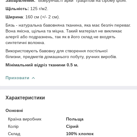
Забарвлення:
"Візерунчасті зірки" графітові на сірому фоні.
Щільність:
125 г/м2.
Ширина
: 160 см (+/- 2 см).
Бязь - натуральна бавовняна тканина, яка має безліч переваг.
Вона якісна, щільна та міцна. Такий матеріал не викликає
алергії або подразнень, так як в його склад не входять
синтетичні волокна.
Використовують бавовну для створення постільної
білизни, предметів домашнього побуту, ручних виробів.
Мінімальний відріз тканини 0.5 м.
Приховати
Характеристики
Основні
Країна виробник
Польща
Колір
Сірий
Склад
100% хлопок