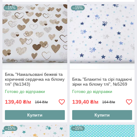
–15%
–15%
Бязь "Намальовані бежеві та
коричневі сердечка на білому
Бязь "Блакитні та сірі падаючі
тлі" (№1343)
зірки на білому тлі", №5269
Готово до відправки
Готово до відправки
139,40
139,40
₴/м
₴/м
164 ₴/м
164 ₴/м
Купити
Купити
–15%
–15%