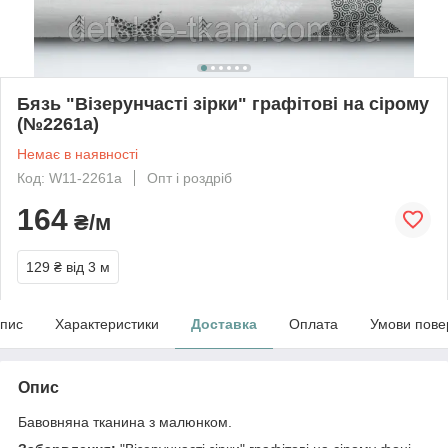
Бязь "Візерунчасті зірки" графітові на сірому
(№2261а)
Немає в наявності
Код: W11-2261а
Опт і роздріб
164
₴/м
129 ₴
від 3 м
пис
Характеристики
Доставка
Оплата
Умови пове
Опис
Бавовняна тканина з малюнком.