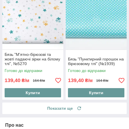
Бязь "М'ятно-бірюзові та
жовті падаючі зірки на білому
Бязь "Пунктирний горошок на
тлі", №5270
бірюзовому тлі" (№1939)
Готово до відправки
Готово до відправки
139,40
139,40
₴/м
₴/м
164 ₴/м
164 ₴/м
Купити
Купити
Показати ще
Про нас