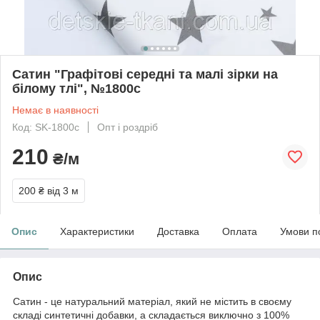
Сатин "Графітові середні та малі зірки на
білому тлі", №1800с
Немає в наявності
Код: SK-1800с
Опт і роздріб
210
₴/м
200 ₴
від 3 м
Опис
Характеристики
Доставка
Оплата
Умови п
Опис
Сатин - це натуральний матеріал, який не містить в своєму
складі синтетичні добавки, а складається виключно з 100%