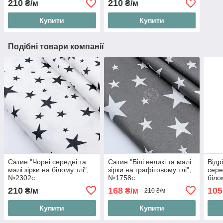
210
210
₴/м
₴/м
Купити
Купити
Подібні товари компанії
Сатин "Чорні середні та
Сатин "Білі великі та малі
Відр
малі зірки на білому тлі",
зірки на графітовому тлі",
сере
№2302с
№1758с
біло
розм
210
168
105
₴/м
₴/м
210 ₴/м
Купити
Купити