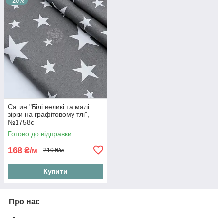
–20%
Сатин "Білі великі та малі
зірки на графітовому тлі",
№1758с
Готово до відправки
168
₴/м
210 ₴/м
Купити
Про нас