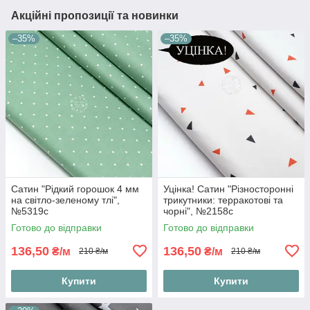
Акційні пропозиції та новинки
–35%
–35%
Сатин "Рідкий горошок 4 мм
Уцінка! Сатин "Різносторонні
на світло-зеленому тлі",
трикутники: терракотові та
№5319с
чорні", №2158с
Готово до відправки
Готово до відправки
136,50
136,50
₴/м
₴/м
210 ₴/м
210 ₴/м
Купити
Купити