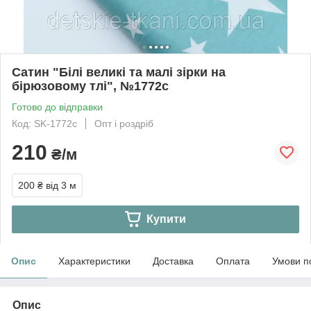
Сатин "Білі великі та малі зірки на
бірюзовому тлі", №1772с
Готово до відправки
Код: SK-1772с
Опт і роздріб
210
₴/м
200 ₴
від 3 м
Купити
Опис
Характеристики
Доставка
Оплата
Умови п
Опис