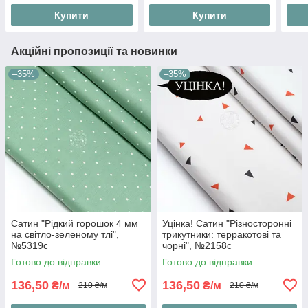
Купити
Купити
Акційні пропозиції та новинки
–35%
–35%
Сатин "Рідкий горошок 4 мм
Уцінка! Сатин "Різносторонні
на світло-зеленому тлі",
трикутники: терракотові та
№5319с
чорні", №2158с
Готово до відправки
Готово до відправки
136,50
136,50
₴/м
₴/м
210 ₴/м
210 ₴/м