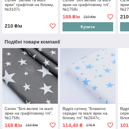
Сатин "Великі та малі
Сатин "Білі великі та малі
Сати
зірки" графітові на білому,
зірки на графітовому тлі",
зірки
№3107с
№1758с
№27
168
210
₴/м
210 ₴/м
210
₴/м
Купити
Подібні товари компанії
Сатин "Білі великі та малі
Відріз сатину "Блакитні
Відр
зірки на графітовому тлі",
середні та малі зірки на
сере
№1758с
білому тлі" №2647с,
біло
розмір 90*160 см
розм
168
114,40
101
₴/м
₴
210 ₴/м
176 ₴