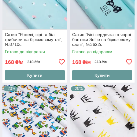
Сатин "Рожеві, сірі та білі
Сатин "Білі сердечка та чорні
грибочки на бірюзовому тлі",
бантики Selfie на бірюзовому
№3710с
фоні", №3622с
Готово до відправки
Готово до відправки
168
168
₴/м
₴/м
210 ₴/м
210 ₴/м
Купити
Купити
–20%
–20%