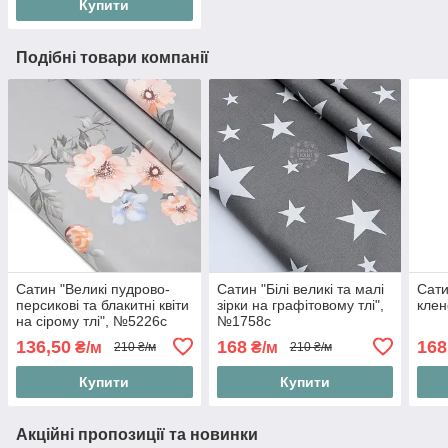
Купити
Подібні товари компанії
Сатин "Великі пудрово-
Сатин "Білі великі та малі
Сати
персикові та блакитні квіти
зірки на графітовому тлі",
клен
на сірому тлі", №5226с
№1758с
136,50
168
168
₴/м
₴/м
210 ₴/м
210 ₴/м
Купити
Купити
Акційні пропозиції та новинки