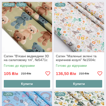
АКЦІЯ
–50%
–35%
Сатин "В'язані ведмедики 3D
Сатин "Маленькі зелені та
на салатовому тлі", №5471с
коричневі козулі" №1504с
Готово до відправки
Готово до відправки
105
136,50
₴/м
₴/м
210 ₴/м
210 ₴/м
Купити
Купити
–25%
–20%