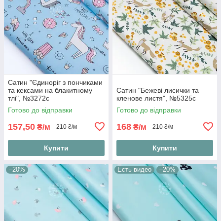
Сатин "Єдиноріг з пончиками
та кексами на блакитному
Сатин "Бежеві лисички та
тлі", №3272с
кленове листя", №5325с
Готово до відправки
Готово до відправки
157,50
168
₴/м
₴/м
210 ₴/м
210 ₴/м
Купити
Купити
–20%
Есть видео
–20%