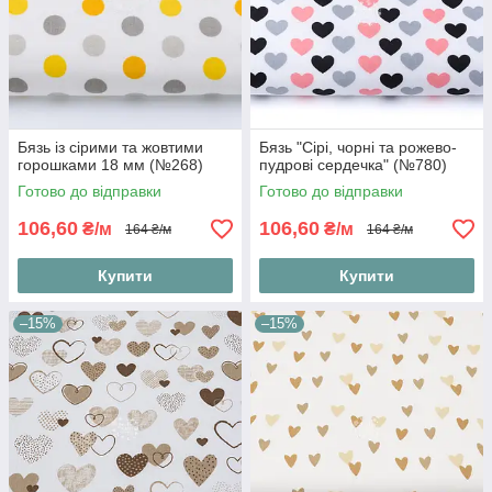
Бязь із сірими та жовтими
Бязь "Сірі, чорні та рожево-
горошками 18 мм (№268)
пудрові сердечка" (№780)
Готово до відправки
Готово до відправки
106,60
106,60
₴/м
₴/м
164 ₴/м
164 ₴/м
Купити
Купити
–15%
–15%