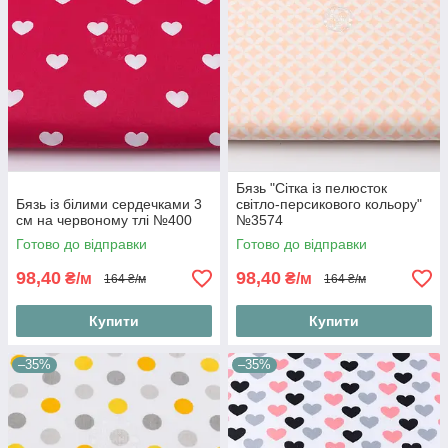
Бязь "Сітка із пелюсток
Бязь із білими сердечками 3
світло-персикового кольору"
см на червоному тлі №400
№3574
Готово до відправки
Готово до відправки
98,40
98,40
₴/м
₴/м
164 ₴/м
164 ₴/м
Купити
Купити
–35%
–35%