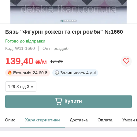
Бязь "Фігурні рожеві та сірі ромби" №1660
Готово до відправки
Код: W11-1660
Опт і роздріб
139,40
₴/м
164 ₴/м
Економія
24.60 ₴
Залишилось
4 дні
129 ₴
від 3 м
Купити
Опис
Характеристики
Доставка
Оплата
Умови 