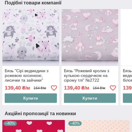
Подібні товари компанії
Бязь "Сірі ведмедики з
Бязь "Рожевий кролик з
Бязь
рожевою косинкою,
кулькою-сердечком на
ведм
лисички та зайчики"
сірому тлі" №2722
біло
№2546
139,40
139,40
139
₴/м
₴/м
164 ₴/м
164 ₴/м
Купити
Купити
Акційні пропозиції та новинки
–40%
–40%