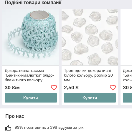
Подібні товари компанії
Декоративна тасьма
Трояндочки декоративні
Деко
"Бантики-малютки" блідо-
білого кольору, розмір 20
"Бан
блакитного кольору
мм
коль
30
2,50
30
₴/м
₴
₴
Купити
Купити
Про нас
99% позитивних з 398 відгуків за рік