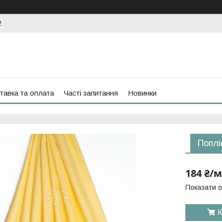
2
тавка та оплата
Часті запитання
Новинки
Поплі
184 ₴/м
Показати о
К