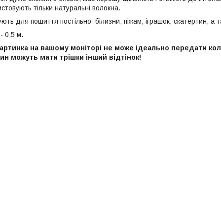
истовують тільки натуральні волокна.
ють для пошиття постільної білизни, піжам, іграшок, скатертин, а 
- 0.5 м.
артинка на вашому моніторі не може ідеально передати колі
ин можуть мати трішки інший відтінок!