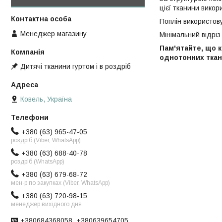
цієї тканини викор
Поплін використову
Менеджер магазину
Мінімальний відріз 
Пам'ятайте, що к
однотонних ткан
Дитячі тканини гуртом і в роздріб
Ковель, Україна
+380 (63) 965-47-05
роздріб (Viber, WhatsApp)
+380 (63) 688-40-78
роздріб (WhatsApp)
+380 (63) 679-68-72
мен-р по закупках (Viber, WhatsApp)
+380 (63) 720-98-15
менеджер вихідного дня
+380684368058, +380639654705