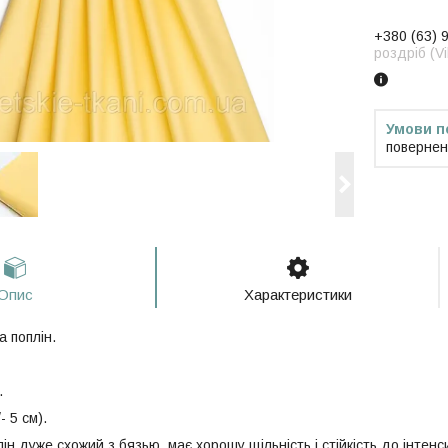
+380 (63) 
роздріб (V
повернен
Опис
Характеристики
 поплін.
.
- 5 см).
ін дуже схожий з бязью, має хорошу щільність і стійкість до інтен