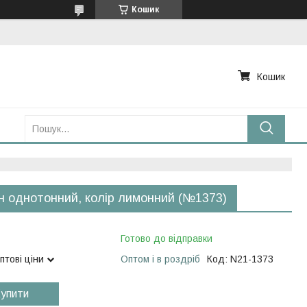
Кошик
Кошик
н однотонний, колір лимонний (№1373)
Готово до відправки
птові ціни
Оптом і в роздріб
Код:
N21-1373
упити