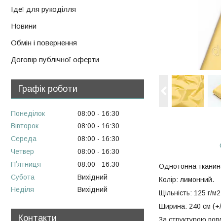
Ідеї для рукоділля
Новини
Обмін і повернення
Договір публічної оферти
Графік роботи
Понеділок
08:00
16:30
Вівторок
08:00
16:30
Середа
08:00
16:30
Четвер
08:00
16:30
Пʼятниця
08:00
16:30
Однотонна тканина
Субота
Вихідний
Колір: лимонний.
Неділя
Вихідний
Щільність: 125 г/м2
Ширина: 240 см (+/
Контакти
За структурою попл