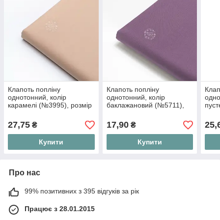
Клапоть попліну
Клапоть попліну
Клап
однотонний, колір
однотонний, колір
одно
карамелі (№3995), розмір
баклажановий (№5711),
пуст
57*73 см
розмір 34*79 см
(№55
см
27,75
17,90
25,
₴
₴
Купити
Купити
Про нас
99% позитивних з 395 відгуків за рік
Працює з 28.01.2015