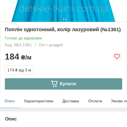
Поплін однотонний, колір лазуровий (№1361)
Готово до відправки
Код: N63-1361
Опт і роздріб
184
₴/м
174 ₴
від 3 м
Купити
Опис
Характеристики
Доставка
Оплата
Умови п
Опис