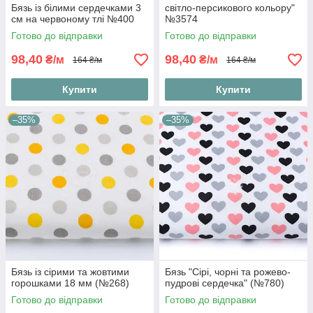
Бязь із білими сердечками 3
світло-персикового кольору"
см на червоному тлі №400
№3574
Готово до відправки
Готово до відправки
98,40
98,40
₴/м
₴/м
164 ₴/м
164 ₴/м
Купити
Купити
–35%
–35%
Бязь із сірими та жовтими
Бязь "Сірі, чорні та рожево-
горошками 18 мм (№268)
пудрові сердечка" (№780)
Готово до відправки
Готово до відправки