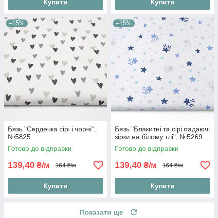
Купити
Купити
–15%
–15%
Бязь "Сердечка сірі і чорні",
Бязь "Блакитні та сірі падаючі
№5825
зірки на білому тлі", №5269
Готово до відправки
Готово до відправки
139,40
139,40
₴/м
₴/м
164 ₴/м
164 ₴/м
Купити
Купити
Показати ще