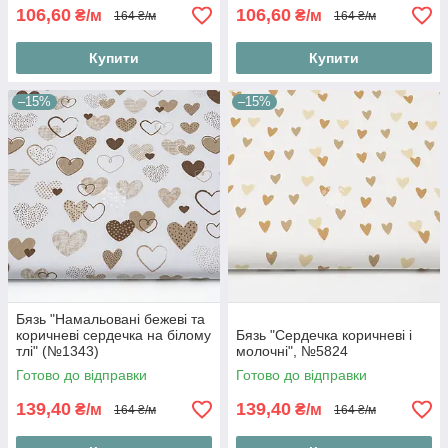
106,60
106,60
₴/м
₴/м
164 ₴/м
164 ₴/м
Купити
Купити
–15%
–15%
Бязь "Намальовані бежеві та
коричневі сердечка на білому
Бязь "Сердечка коричневі і
тлі" (№1343)
молочні", №5824
Готово до відправки
Готово до відправки
139,40
139,40
₴/м
₴/м
164 ₴/м
164 ₴/м