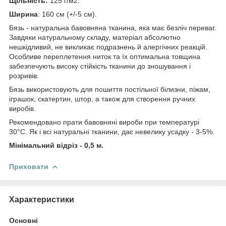
Щільність:
125 г/м2.
Ширина
: 160 см (+/-5 см).
Бязь - натуральна бавовняна тканина, яка має безліч переваг.
Завдяки натуральному складу, матеріал абсолютно
нешкідливий, не викликає подразнень й алергічних реакцій.
Особливе переплетення ниток та їх оптимальна товщина
забезпечують високу стійкість тканини до зношування і
розривів.
Бязь використовують для пошиття постільної білизни, піжам,
іграшок, скатертин, штор, а також для створення ручних
виробів.
Рекомендовано прати бавовняні вироби при температурі
30°С. Як і всі натуральні тканини, дає невелику усадку - 3-5%.
Мінімальний відріз - 0,5 м.
Приховати
Характеристики
Основні