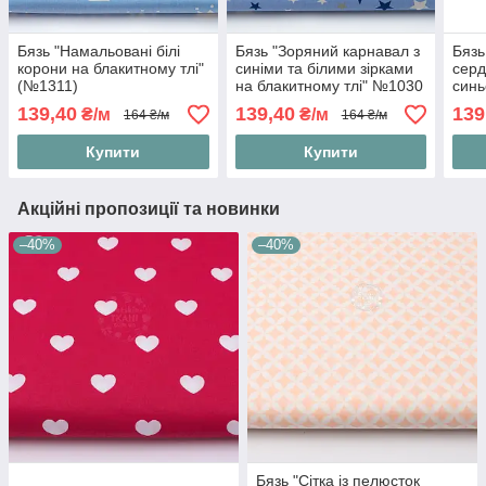
Бязь "Намальовані білі
Бязь "Зоряний карнавал з
Бязь
корони на блакитному тлі"
синіми та білими зірками
серд
(№1311)
на блакитному тлі" №1030
синь
139,40
139,40
139
₴/м
₴/м
164 ₴/м
164 ₴/м
Купити
Купити
Акційні пропозиції та новинки
–40%
–40%
Бязь "Сітка із пелюсток