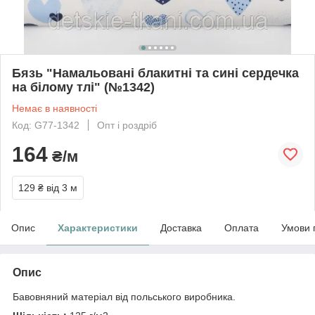
Бязь "Намальовані блакитні та сині сердечка
на білому тлі" (№1342)
Немає в наявності
Код: G77-1342
Опт і роздріб
164
₴/м
129 ₴
від 3 м
Опис
Характеристики
Доставка
Оплата
Умови 
Опис
Бавовняний матеріал від польського виробника.