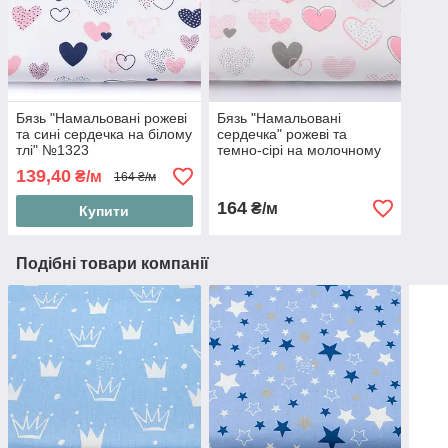
Бязь "Намальовані рожеві
Бязь "Намальовані
та сині сердечка на білому
сердечка" рожеві та
тлі" №1323
темно-сірі на молочному
(№1317а)
139,40
₴/м
164 ₴/м
164
₴/м
Купити
Подібні товари компанії