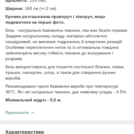
Щільність:
125 г/м2.
Ширина
: 160 см (+/-2 см).
Кромка розташована праворуч і ліворуч, якщо
подивитися на перше фото.
Бязь - натуральна бавовняна тканина, яка має безліч переваг.
Завдяки натуральному складу, матеріал абсолютно
нешкідливий, не викликає подразнень й алергічних реакцій.
Особливе переплетення ниток та їх оптимальна товщина
забезпечують високу стійкість тканини до зношування і
розривів.
Бязь використовують для пошиття постільної білизни, піжам,
іграшок, скатертин, штор, а також для створення ручних
виробів.
Рекомендовано прати бавовняні вироби при температурі
30°С. Як і всі натуральні тканини, дає невелику усадку - 3-5%.
Мінімальний відріз - 0,5 м.
Приховати
Характеристики