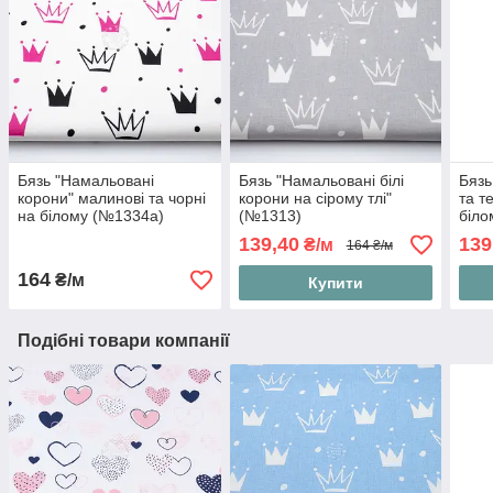
Бязь "Намальовані
Бязь "Намальовані білі
Бязь
корони" малинові та чорні
корони на сірому тлі"
та т
на білому (№1334а)
(№1313)
біло
139,40
139
₴/м
164 ₴/м
164
₴/м
Купити
Подібні товари компанії