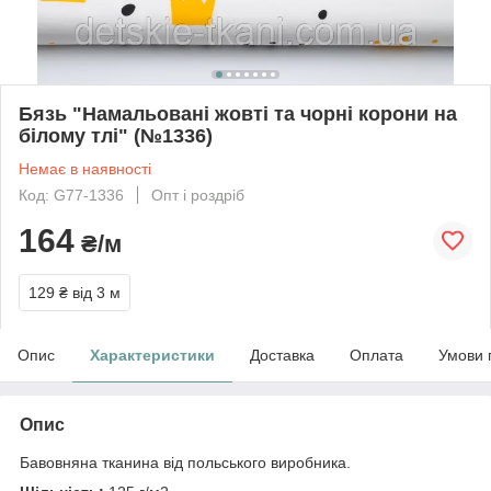
Бязь "Намальовані жовті та чорні корони на
білому тлі" (№1336)
Немає в наявності
Код: G77-1336
Опт і роздріб
164
₴/м
129 ₴
від 3 м
Опис
Характеристики
Доставка
Оплата
Умови 
Опис
Бавовняна тканина від польського виробника.