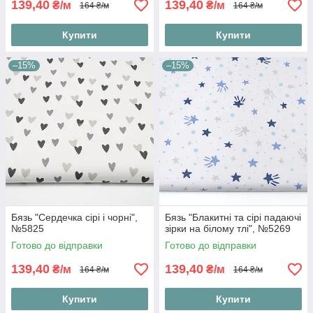
139,40
139,40
₴/м
₴/м
164 ₴/м
164 ₴/м
Купити
Купити
–15%
–15%
Бязь "Сердечка сірі і чорні",
Бязь "Блакитні та сірі падаючі
№5825
зірки на білому тлі", №5269
Готово до відправки
Готово до відправки
139,40
139,40
₴/м
₴/м
164 ₴/м
164 ₴/м
Купити
Купити