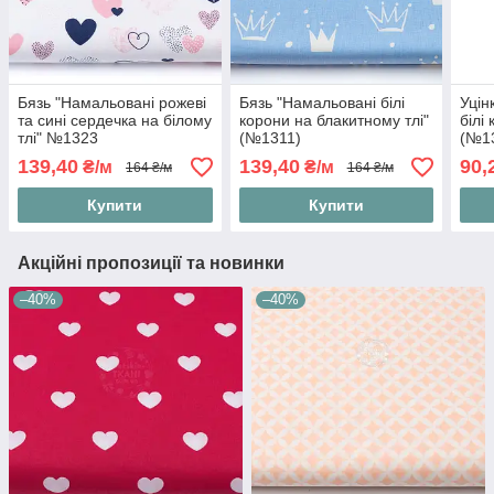
Бязь "Намальовані рожеві
Бязь "Намальовані білі
Уцін
та сині сердечка на білому
корони на блакитному тлі"
білі
тлі" №1323
(№1311)
(№1
139,40
139,40
90,
₴/м
₴/м
164 ₴/м
164 ₴/м
Купити
Купити
Акційні пропозиції та новинки
–40%
–40%