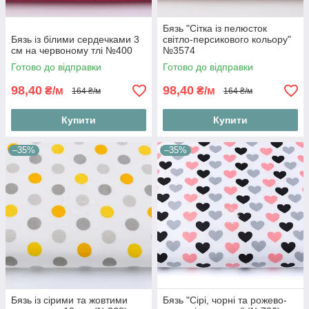
Бязь "Сітка із пелюсток
Бязь із білими сердечками 3
світло-персикового кольору"
см на червоному тлі №400
№3574
Готово до відправки
Готово до відправки
98,40
98,40
₴/м
₴/м
164 ₴/м
164 ₴/м
Купити
Купити
–35%
–35%
Бязь із сірими та жовтими
Бязь "Сірі, чорні та рожево-