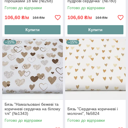
горошками 18 мм (№268)
пудрові сердечка" (№780)
Готово до відправки
Готово до відправки
106,60
106,60
₴/м
₴/м
164 ₴/м
164 ₴/м
Купити
Купити
–15%
–15%
Бязь "Намальовані бежеві та
коричневі сердечка на білому
Бязь "Сердечка коричневі і
тлі" (№1343)
молочні", №5824
Готово до відправки
Готово до відправки