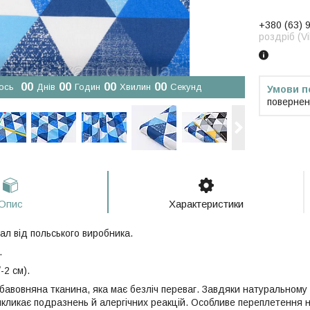
+380 (63) 
роздріб (V
0
0
0
0
0
0
0
0
ось
Днів
Годин
Хвилин
Секунд
повернен
Опис
Характеристики
ал від польського виробника.
.
-2 см).
 бавовняна тканина, яка має безліч переваг. Завдяки натуральному
икликає подразнень й алергічних реакцій. Особливе переплетення 