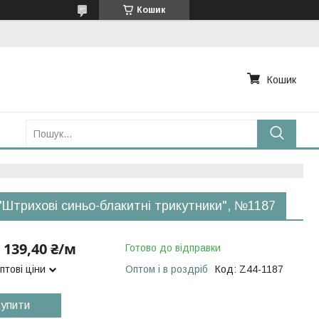
Кошик
Кошик
"Штрихові синьо-блакитні трикутники", №1187
139,40 ₴/м
Готово до відправки
птові ціни
Оптом і в роздріб
Код:
Z44-1187
упити