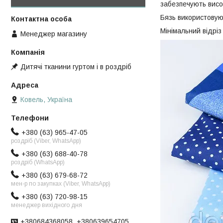
забезпечують висок
Бязь використовуют
Мінімальний відріз 
Менеджер магазину
Дитячі тканини гуртом і в роздріб
Ковель, Україна
+380 (63) 965-47-05
роздріб (Viber, WhatsApp)
+380 (63) 688-40-78
роздріб (WhatsApp)
+380 (63) 679-68-72
мен-р по закупках (Viber, WhatsApp)
+380 (63) 720-98-15
менеджер вихідного дня
+380684368058, +380639654705