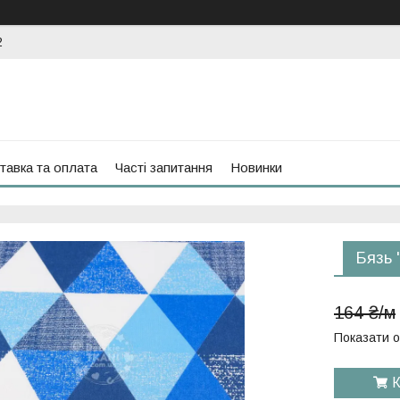
2
тавка та оплата
Часті запитання
Новинки
Бязь 
164 ₴/м
Показати о
К