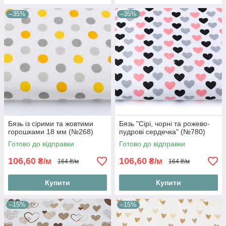
–35%
–35%
Бязь із сірими та жовтими
Бязь "Сірі, чорні та рожево-
горошками 18 мм (№268)
пудрові сердечка" (№780)
Готово до відправки
Готово до відправки
106,60
106,60
₴/м
₴/м
164 ₴/м
164 ₴/м
Купити
Купити
–15%
–15%