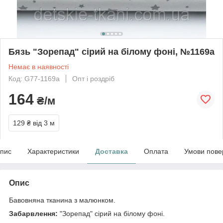
Бязь "Зорепад" сірий на білому фоні, №1169а
Немає в наявності
Код: G77-1169а
Опт і роздріб
164
₴/м
129 ₴
від 3 м
пис
Характеристики
Доставка
Оплата
Умови пове
Опис
Бавовняна тканина з малюнком.
Забарвлення:
"Зорепад" сірий на білому фоні.