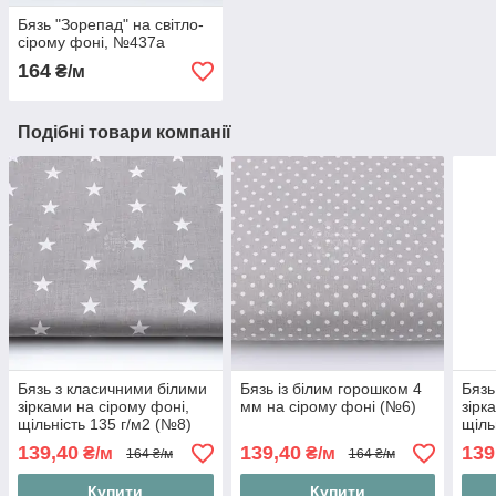
Бязь "Зорепад" на світло-
сірому фоні, №437а
164
₴/м
Подібні товари компанії
Бязь з класичними білими
Бязь із білим горошком 4
Бязь
зірками на сірому фоні,
мм на сірому фоні (№6)
зірк
щільність 135 г/м2 (№8)
щіль
139,40
139,40
139
₴/м
₴/м
164 ₴/м
164 ₴/м
Купити
Купити