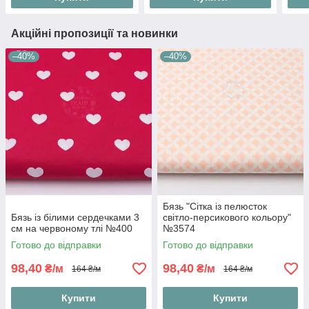
Акційні пропозиції та новинки
–40%
–40%
Бязь "Сітка із пелюсток
Бязь із білими сердечками 3
світло-персикового кольору"
см на червоному тлі №400
№3574
Готово до відправки
Готово до відправки
98,40
98,40
₴/м
₴/м
164 ₴/м
164 ₴/м
Купити
Купити