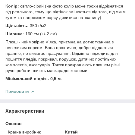
Колір:
світло-сірий (на фото колір може трохи відрізнятися
від реального, тому що відтінок змінюється від того, під яким
кутом та напрямком ворсу дивитися на тканину).
Щільність:
350 г/м2.
Ширина:
160 см (+/-2 см).
Плюш - неймовірно м'яка, приємна на дотик тканина з
невеликим ворсом. Вона практична, добре піддається
пранню, не вимагає прасування. Відмінно підходить для
пошиття пледів, покривал, подушок, дитячих постільних
комплектів, аксесуарів. Також прикрашають плюшем різні
ручні роботи, шиють маскарадні костюми.
Мінімальний відріз - 0,5 м.
Приховати
Характеристики
Основні
Країна виробник
Китай