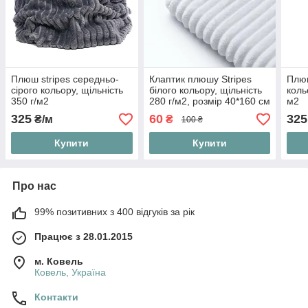
Плюш stripes середньо-
Клаптик плюшу Stripes
Плюш
сірого кольору, щільність
білого кольору, щільність
коль
350 г/м2
280 г/м2, розмір 40*160 см
м2
325
60
325
₴/м
₴
100 ₴
Купити
Купити
Про нас
99% позитивних з 400 відгуків за рік
Працює з 28.01.2015
м. Ковель
Ковель, Україна
Контакти