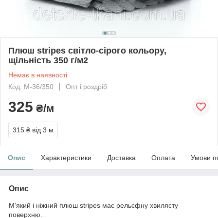
Плюш stripes світло-сірого кольору,
щільність 350 г/м2
Немає в наявності
Код: М-36/350
Опт і роздріб
325
₴/м
315 ₴
від 3 м
Опис
Характеристики
Доставка
Оплата
Умови п
Опис
М'який і ніжний плюш stripes має рельєфну хвилясту
поверхню.