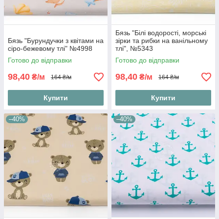
Бязь "Білі водорості, морські
Бязь "Бурундучки з квітами на
зірки та рибки на ванільному
сіро-бежевому тлі" №4998
тлі", №5343
Готово до відправки
Готово до відправки
98,40
98,40
₴/м
₴/м
164 ₴/м
164 ₴/м
Купити
Купити
–40%
–40%