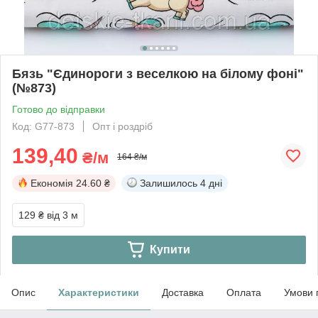
Бязь "Єдинороги з веселкою на білому фоні"
(№873)
Готово до відправки
Код: G77-873
Опт і роздріб
139,40
₴/м
164 ₴/м
Економія
24.60 ₴
Залишилось
4 дні
129 ₴
від 3 м
Купити
Опис
Характеристики
Доставка
Оплата
Умови 