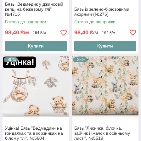
Бязь "Ведмедик у джинсовій
кепці на бежевому тлі"
Бязь із зелено-бірюзовими
№4715
якорями (№275)
Готово до відправки
Готово до відправки
98,40
98,40
₴/м
₴/м
164 ₴/м
164 ₴/м
Купити
Купити
–40%
–35%
Уцінка! Бязь "Ведмедики на
Бязь "Лисичка, білочка,
гойдалках та в корзинках на
зайчик і їжачок в осінньому
білому тлі", №5604
листі", №5519