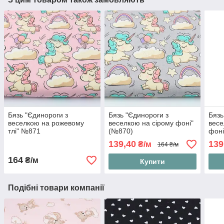
Бязь "Єдинороги з
Бязь "Єдинороги з
Бязь
веселкою на рожевому
веселкою на сірому фоні"
весе
тлі" №871
(№870)
фоні
139,40
139
₴/м
164 ₴/м
164
₴/м
Купити
Подібні товари компанії