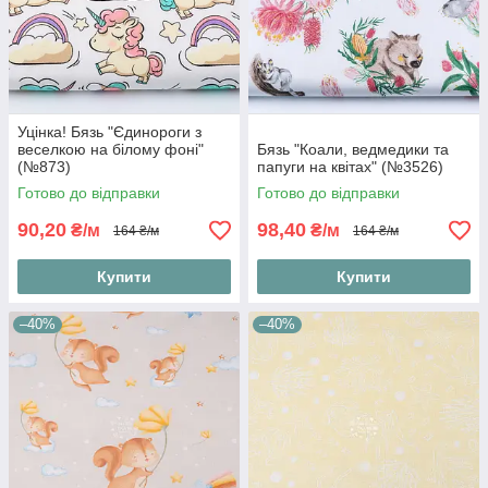
Уцінка! Бязь "Єдинороги з
веселкою на білому фоні"
Бязь "Коали, ведмедики та
(№873)
папуги на квітах" (№3526)
Готово до відправки
Готово до відправки
90,20
98,40
₴/м
₴/м
164 ₴/м
164 ₴/м
Купити
Купити
–40%
–40%