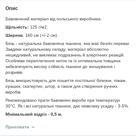
Опис
Бавовняний матеріал від польського виробника.
Щільність:
125 г/м2.
Ширина
: 160 см (+/-2 см).
Бязь - натуральна бавовняна тканина, яка має безліч переваг.
Завдяки натуральному складу, матеріал абсолютно
нешкідливий, не викликає подразнень й алергічних реакцій.
Особливе переплетення ниток та їх оптимальна товщина
забезпечують високу стійкість тканини до зношування і
розривів.
Бязь використовують для пошиття постільної білизни, піжам,
іграшок, скатертин, штор, а також для створення ручних
виробів.
Рекомендовано прати бавовняні вироби при температурі
30°С. Як і всі натуральні тканини, дає невелику усадку - 3-5%.
Мінімальний відріз - 0,5 м.
Приховати