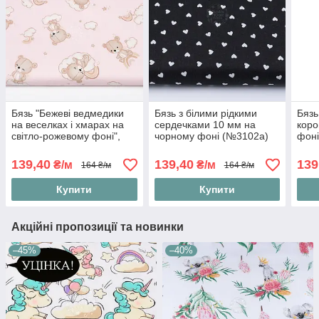
Бязь "Бежеві ведмедики
Бязь з білими рідкими
Бязь
на веселках і хмарах на
сердечками 10 мм на
коро
світло-рожевому фоні",
чорному фоні (№3102а)
фоні
№4894
139,40
139,40
139
₴/м
₴/м
164 ₴/м
164 ₴/м
Купити
Купити
Акційні пропозиції та новинки
–45%
–40%