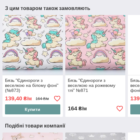
З цим товаром також замовляють
Бязь "Єдинороги з
Бязь "Єдинороги з
Бязь
веселкою на білому фоні"
веселкою на рожевому
весе
(№873)
тлі" №871
фоні
139,40
139
₴/м
164 ₴/м
164
₴/м
Купити
Подібні товари компанії