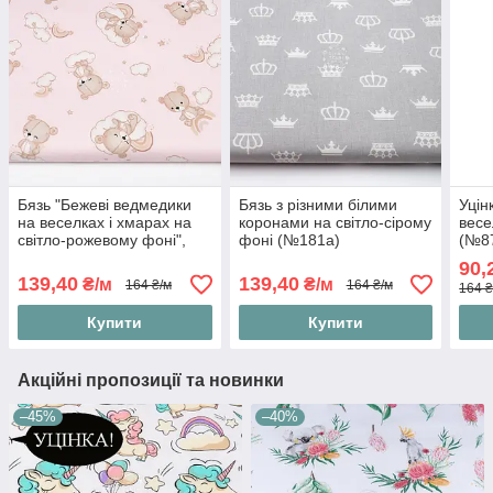
Бязь "Бежеві ведмедики
Бязь з різними білими
Уцін
на веселках і хмарах на
коронами на світло-сірому
весе
світло-рожевому фоні",
фоні (№181а)
(№8
№4894
90,
139,40
139,40
₴/м
₴/м
164 ₴/м
164 ₴/м
164 ₴
Купити
Купити
Акційні пропозиції та новинки
–45%
–40%