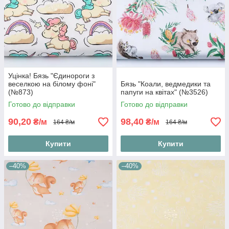
Уцінка! Бязь "Єдинороги з
веселкою на білому фоні"
Бязь "Коали, ведмедики та
(№873)
папуги на квітах" (№3526)
Готово до відправки
Готово до відправки
90,20
98,40
₴/м
₴/м
164 ₴/м
164 ₴/м
Купити
Купити
–40%
–40%