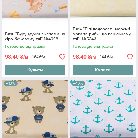
Бязь "Білі водорості, морські
Бязь "Бурундучки з квітами на
зірки та рибки на ванільному
сіро-бежевому тлі" №4998
тлі", №5343
Готово до відправки
Готово до відправки
98,40
98,40
₴/м
₴/м
164 ₴/м
164 ₴/м
Купити
Купити
–40%
–40%