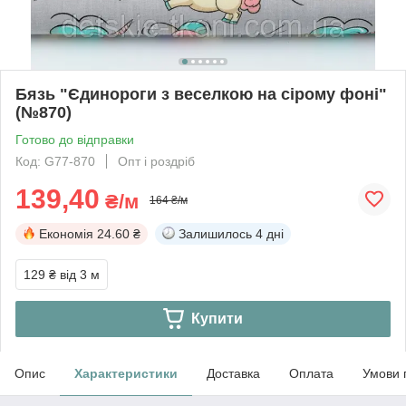
Бязь "Єдинороги з веселкою на сірому фоні"
(№870)
Готово до відправки
Код: G77-870
Опт і роздріб
139,40
₴/м
164 ₴/м
Економія
24.60 ₴
Залишилось
4 дні
129 ₴
від 3 м
Купити
Опис
Характеристики
Доставка
Оплата
Умови 