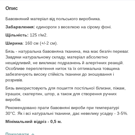
Опис
Бавовняний матеріал від польського виробника.
Забарвлення:
єдинороги з веселкою на сірому фоні.
Щільність:
125 г/м2.
Ширина
: 160 см (+/-2 см).
Бязь - натуральна бавовняна тканина, яка має безліч переваг.
Завдяки натуральному складу, матеріал абсолютно
нешкідливий, не викликає подразнень й алергічних реакцій.
Особливе переплетення ниток та їх оптимальна товщина
забезпечують високу стійкість тканини до зношування і
розривів.
Бязь використовують для пошиття постільної білизни, піжам,
іграшок, скатертин, штор, а також для створення ручних
виробів.
Рекомендовано прати бавовняні вироби при температурі
30°С. Як і всі натуральні тканини, дає невелику усадку - 3-5%.
Мінімальний відріз - 0,5 м.
Приховати