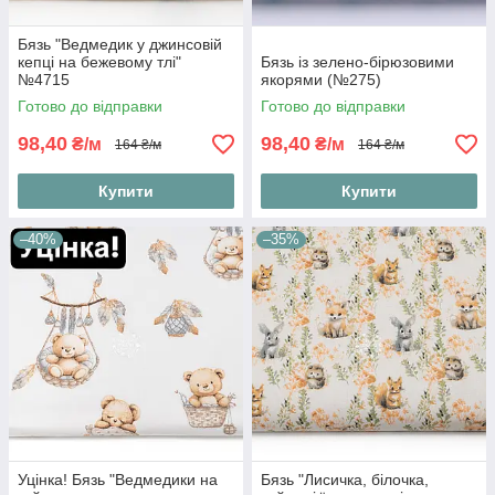
Бязь "Ведмедик у джинсовій
кепці на бежевому тлі"
Бязь із зелено-бірюзовими
№4715
якорями (№275)
Готово до відправки
Готово до відправки
98,40
98,40
₴/м
₴/м
164 ₴/м
164 ₴/м
Купити
Купити
–40%
–35%
Уцінка! Бязь "Ведмедики на
Бязь "Лисичка, білочка,