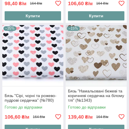
98,40
106,60
₴/м
₴/м
164 ₴/м
164 ₴/м
Купити
Купити
–35%
–15%
Бязь "Намальовані бежеві та
Бязь "Сірі, чорні та рожево-
коричневі сердечка на білому
пудрові сердечка" (№780)
тлі" (№1343)
Готово до відправки
Готово до відправки
106,60
139,40
₴/м
₴/м
164 ₴/м
164 ₴/м