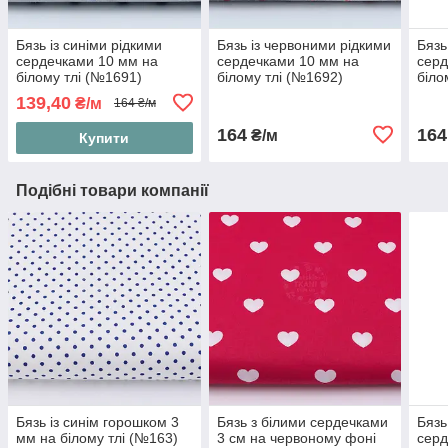
Бязь із синіми рідкими
Бязь із червоними рідкими
Бязь
сердечками 10 мм на
сердечками 10 мм на
серд
білому тлі (№1691)
білому тлі (№1692)
біло
139,40
₴/м
164 ₴/м
164
164
₴/м
Купити
Подібні товари компанії
Бязь із синім горошком 3
Бязь з білими сердечками
Бязь
мм на білому тлі (№163)
3 см на червоному фоні
серд