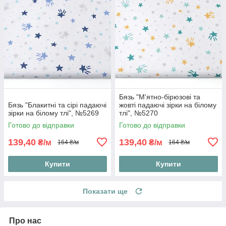
Бязь "М'ятно-бірюзові та
Бязь "Блакитні та сірі падаючі
жовті падаючі зірки на білому
зірки на білому тлі", №5269
тлі", №5270
Готово до відправки
Готово до відправки
139,40
139,40
₴/м
₴/м
164 ₴/м
164 ₴/м
Купити
Купити
Показати ще
Про нас