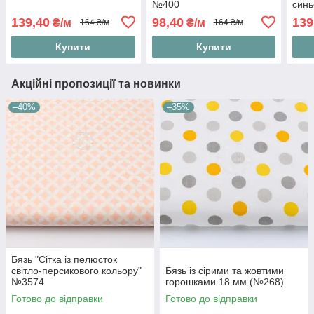
№400
синь
139,40
98,40
139
₴/м
₴/м
164 ₴/м
164 ₴/м
Купити
Купити
Акційні пропозиції та новинки
–40%
–35%
Бязь "Сітка із пелюсток
світло-персикового кольору"
Бязь із сірими та жовтими
№3574
горошками 18 мм (№268)
Готово до відправки
Готово до відправки