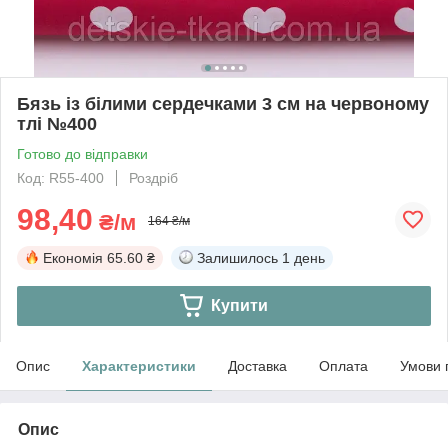
Бязь із білими сердечками 3 см на червоному
тлі №400
Готово до відправки
Код: R55-400
Роздріб
98,40
₴/м
164 ₴/м
Економія
65.60 ₴
Залишилось
1 день
Купити
Опис
Характеристики
Доставка
Оплата
Умови 
Опис