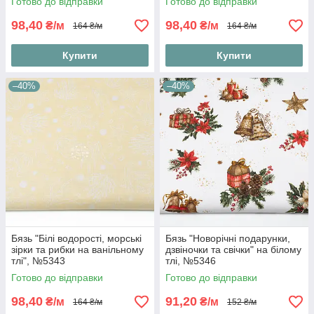
Готово до відправки
Готово до відправки
98,40
98,40
₴/м
₴/м
164 ₴/м
164 ₴/м
Купити
Купити
–40%
–40%
Бязь "Білі водорості, морські
Бязь "Новорічні подарунки,
зірки та рибки на ванільному
дзвіночки та свічки" на білому
тлі", №5343
тлі, №5346
Готово до відправки
Готово до відправки
98,40
91,20
₴/м
₴/м
164 ₴/м
152 ₴/м