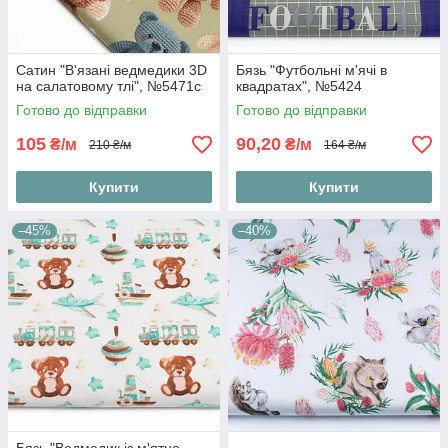
Сатин "В'язані ведмедики 3D
Бязь "Футбольні м'ячі в
на салатовому тлі", №5471с
квадратах", №5424
Готово до відправки
Готово до відправки
105
90,20
₴/м
₴/м
210 ₴/м
164 ₴/м
Купити
Купити
–45%
–40%