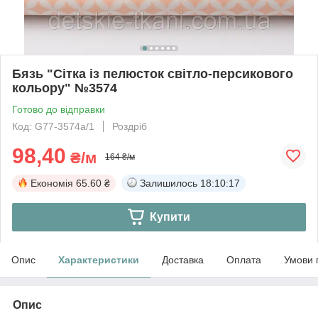
Бязь "Сітка із пелюсток світло-персикового
кольору" №3574
Готово до відправки
Код: G77-3574а/1
Роздріб
98,40
₴/м
164 ₴/м
Економія
65.60 ₴
Залишилось
18:10:17
Купити
Опис
Характеристики
Доставка
Оплата
Умови 
Опис