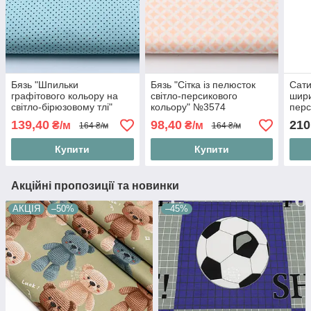
Бязь "Шпильки
Бязь "Сітка із пелюсток
Сати
графітового кольору на
світло-персикового
шири
світло-бірюзовому тлі"
кольору" №3574
перс
№247
№21
139,40
98,40
210
₴/м
₴/м
164 ₴/м
164 ₴/м
Купити
Купити
Акційні пропозиції та новинки
АКЦІЯ
–50%
–45%