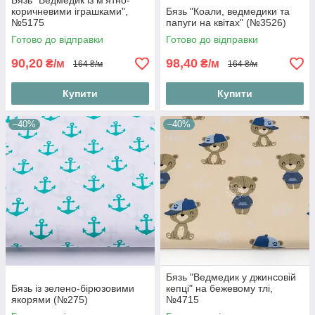
Бязь "Ведмедик із м'ятно-
коричневими іграшками",
Бязь "Коали, ведмедики та
№5175
папуги на квітах" (№3526)
Готово до відправки
Готово до відправки
90,20
98,40
₴/м
₴/м
164 ₴/м
164 ₴/м
Купити
Купити
–40%
–40%
Бязь "Ведмедик у джинсовій
Бязь із зелено-бірюзовими
кепці" на бежевому тлі,
якорями (№275)
№4715