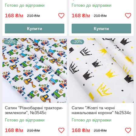
Готово до відправки
Готово до відправки
168
168
₴/м
₴/м
210 ₴/м
210 ₴/м
Купити
Купити
–20%
–20%
Сатин "Різнобарвні трактори-
Сатин "Жовті та чорні
землекопи", №3545с
намальовані корони" №2534с
Готово до відправки
Готово до відправки
168
168
₴/м
₴/м
210 ₴/м
210 ₴/м