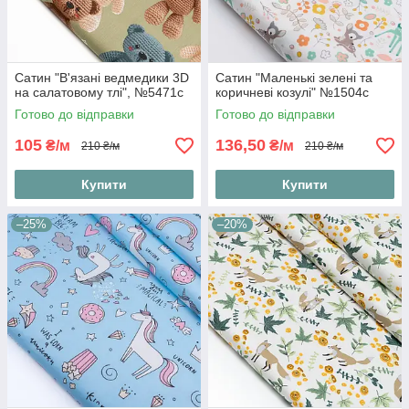
Сатин "В'язані ведмедики 3D
Сатин "Маленькі зелені та
на салатовому тлі", №5471с
коричневі козулі" №1504с
Готово до відправки
Готово до відправки
105
136,50
₴/м
₴/м
210 ₴/м
210 ₴/м
Купити
Купити
–25%
–20%