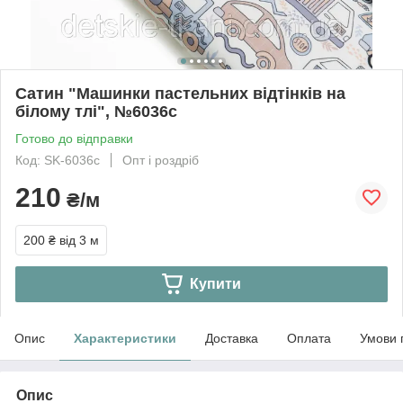
Сатин "Машинки пастельних відтінків на
білому тлі", №6036с
Готово до відправки
Код: SK-6036с
Опт і роздріб
210
₴/м
200 ₴
від 3 м
Купити
Опис
Характеристики
Доставка
Оплата
Умови 
Опис