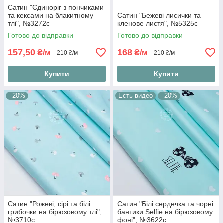
Сатин "Єдиноріг з пончиками
та кексами на блакитному
Сатин "Бежеві лисички та
тлі", №3272с
кленове листя", №5325с
Готово до відправки
Готово до відправки
157,50
168
₴/м
₴/м
210 ₴/м
210 ₴/м
Купити
Купити
–20%
Есть видео
–20%
Сатин "Рожеві, сірі та білі
Сатин "Білі сердечка та чорні
грибочки на бірюзовому тлі",
бантики Selfie на бірюзовому
№3710с
фоні", №3622с