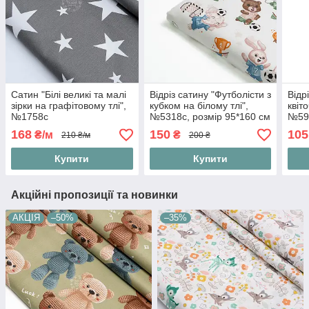
Сатин "Білі великі та малі
Відріз сатину "Футболісти з
Відр
зірки на графітовому тлі",
кубком на білому тлі",
квіт
№1758с
№5318с, розмір 95*160 см
№593
168
150
105
₴/м
₴
210 ₴/м
200 ₴
Купити
Купити
Акційні пропозиції та новинки
АКЦІЯ
–50%
–35%