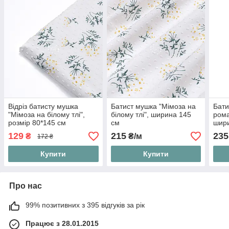
Відріз батисту мушка
Батист мушка "Мімоза на
Бати
"Мімоза на білому тлі",
білому тлі", ширина 145
рома
розмір 80*145 см
см
шир
129
215
235
₴
₴/м
172 ₴
Купити
Купити
Про нас
99% позитивних з 395 відгуків за рік
Працює з 28.01.2015