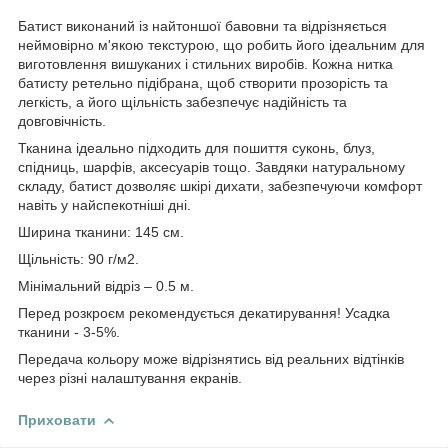
Батист виконаний із найтоншої бавовни та відрізняється
неймовірно м'якою текстурою, що робить його ідеальним для
виготовлення вишуканих і стильних виробів. Кожна нитка
батисту ретельно підібрана, щоб створити прозорість та
легкість, а його щільність забезпечує надійність та
довговічність.
Тканина ідеально підходить для пошиття суконь, блуз,
спідниць, шарфів, аксесуарів тощо. Завдяки натуральному
складу, батист дозволяє шкірі дихати, забезпечуючи комфорт
навіть у найспекотніші дні.
Ширина тканини: 145 см.
Щільність: 90 г/м2.
Мінімальний відріз – 0.5 м.
Перед розкроєм рекомендується декатирування! Усадка
тканини - 3-5%.
Передача кольору може відрізнятись від реальних відтінків
через різні налаштування екранів.
Приховати