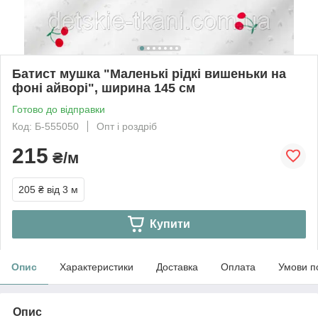
Батист мушка "Маленькі рідкі вишеньки на
фоні айворі", ширина 145 см
Готово до відправки
Код: Б-555050
Опт і роздріб
215
₴/м
205 ₴
від 3 м
Купити
Опис
Характеристики
Доставка
Оплата
Умови п
Опис