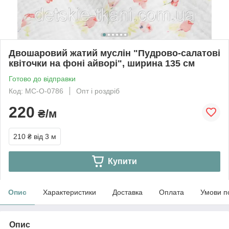
Двошаровий жатий муслін "Пудрово-салатові
квіточки на фоні айворі", ширина 135 см
Готово до відправки
Код: МС-O-0786
Опт і роздріб
220
₴/м
210 ₴
від 3 м
Купити
Опис
Характеристики
Доставка
Оплата
Умови п
Опис