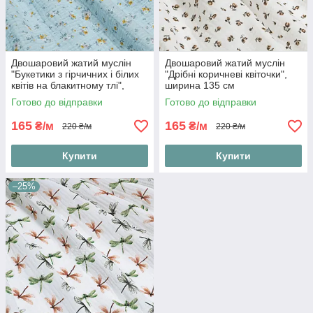
Двошаровий жатий муслін
Двошаровий жатий муслін
"Букетики з гірчичних і білих
"Дрібні коричневі квіточки",
квітів на блакитному тлі",
ширина 135 см
ширина 135 см
Готово до відправки
Готово до відправки
165
165
₴/м
₴/м
220 ₴/м
220 ₴/м
Купити
Купити
–25%