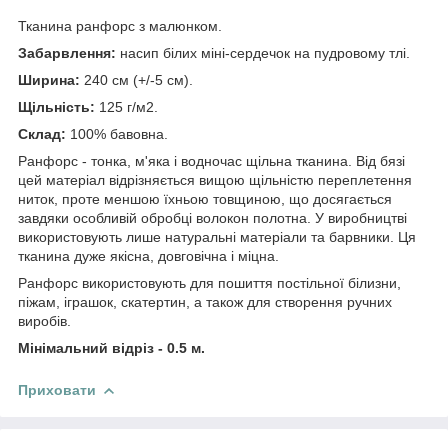
Тканина ранфорс з малюнком.
Забарвлення:
насип білих міні-сердечок на пудровому тлі.
Ширина:
240 см (+/-5 см).
Щільність:
125 г/м2.
Склад:
100% бавовна.
Ранфорс - тонка, м'яка і водночас щільна тканина. Від бязі
цей матеріал відрізняється вищою щільністю переплетення
ниток, проте меншою їхньою товщиною, що досягається
завдяки особливій обробці волокон полотна. У виробництві
використовують лише натуральні матеріали та барвники. Ця
тканина дуже якісна, довговічна і міцна.
Ранфорс використовують для пошиття постільної білизни,
піжам, іграшок, скатертин, а також для створення ручних
виробів.
Мінімальний відріз - 0.5 м.
Приховати