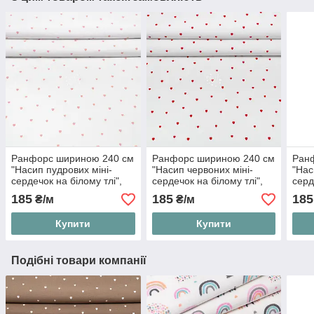
Ранфорс шириною 240 см
Ранфорс шириною 240 см
Ран
"Насип пудрових міні-
"Насип червоних міні-
"Нас
сердечок на білому тлі",
сердечок на білому тлі",
серд
№5992
№5998
беже
185
185
185
₴/м
₴/м
Купити
Купити
Подібні товари компанії