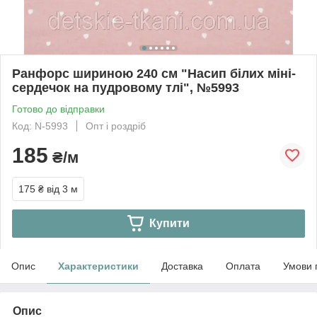
Ранфорс шириною 240 см "Насип білих міні-
сердечок на пудровому тлі", №5993
Готово до відправки
Код: N-5993
Опт і роздріб
185
₴/м
175 ₴
від 3 м
Купити
Опис
Характеристики
Доставка
Оплата
Умови 
Опис