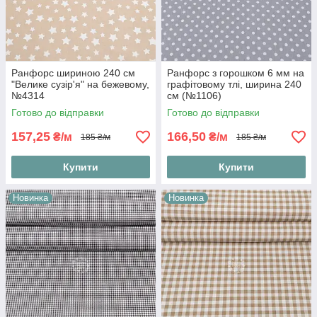
Ранфорс шириною 240 см
Ранфорс з горошком 6 мм на
"Велике сузір'я" на бежевому,
графітовому тлі, ширина 240
№4314
см (№1106)
Готово до відправки
Готово до відправки
157,25
166,50
₴/м
₴/м
185 ₴/м
185 ₴/м
Купити
Купити
Новинка
Новинка