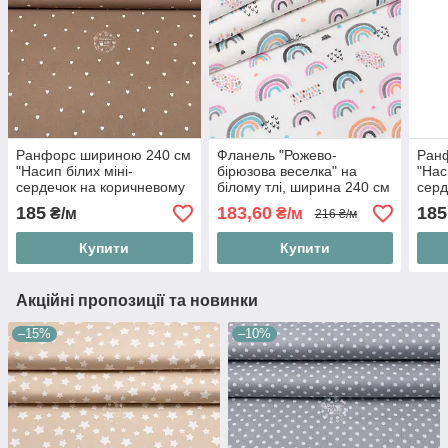
Ранфорс шириною 240 см
Фланель "Рожево-
Ран
"Насип білих міні-
бірюзова веселка" на
"Нас
сердечок на коричневому
білому тлі, ширина 240 см
серд
тлі", №5995
№59
185
183,60
185
₴/м
₴/м
216 ₴/м
Купити
Купити
Акційні пропозиції та новинки
–15%
–10%