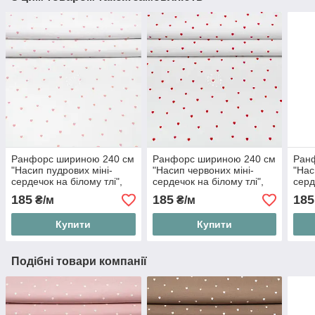
Ранфорс шириною 240 см
Ранфорс шириною 240 см
Ран
"Насип пудрових міні-
"Насип червоних міні-
"Нас
сердечок на білому тлі",
сердечок на білому тлі",
серд
№5992
№5998
беже
185
185
185
₴/м
₴/м
Купити
Купити
Подібні товари компанії