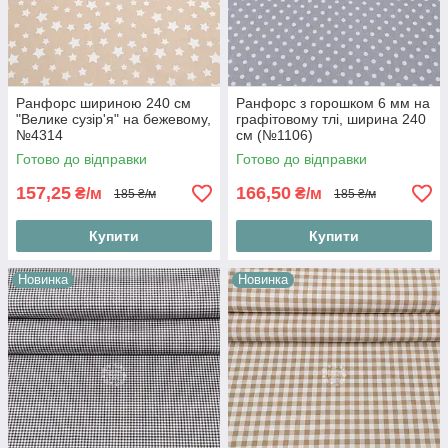
Ранфорс шириною 240 см
Ранфорс з горошком 6 мм на
"Велике сузір'я" на бежевому,
графітовому тлі, ширина 240
№4314
см (№1106)
Готово до відправки
Готово до відправки
157,25
166,50
₴/м
₴/м
185 ₴/м
185 ₴/м
Купити
Купити
Новинка
Новинка