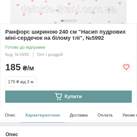
Ранфорс шириною 240 см "Насип пудрових
міні-сердечок на білому тлі", №5992
Готово до відправки
Код: N-5992
Опт і роздріб
185
₴/м
175 ₴
від 3 м
Купити
Опис
Характеристики
Доставка
Оплата
Умови 
Опис