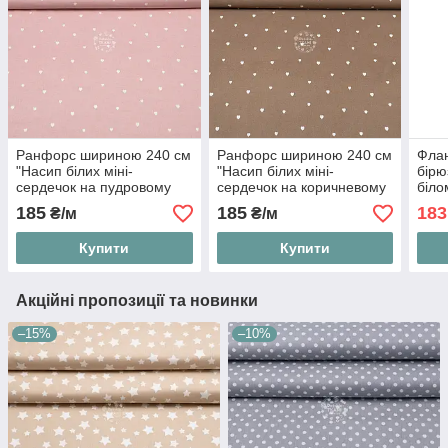
Ранфорс шириною 240 см
Ранфорс шириною 240 см
Флан
"Насип білих міні-
"Насип білих міні-
бірю
сердечок на пудровому
сердечок на коричневому
біло
тлі", №5993
тлі", №5995
185
185
183
₴/м
₴/м
Купити
Купити
Акційні пропозиції та новинки
–15%
–10%