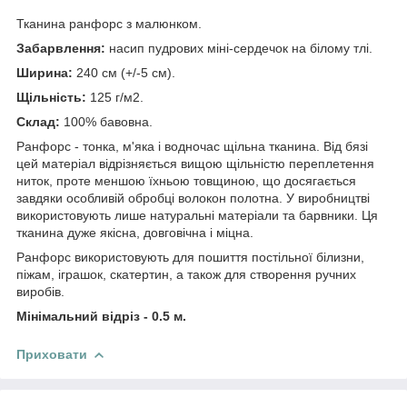
Тканина ранфорс з малюнком.
Забарвлення:
насип пудрових міні-сердечок на білому тлі.
Ширина:
240 см (+/-5 см).
Щільність:
125 г/м2.
Склад:
100% бавовна.
Ранфорс - тонка, м'яка і водночас щільна тканина. Від бязі
цей матеріал відрізняється вищою щільністю переплетення
ниток, проте меншою їхньою товщиною, що досягається
завдяки особливій обробці волокон полотна. У виробництві
використовують лише натуральні матеріали та барвники. Ця
тканина дуже якісна, довговічна і міцна.
Ранфорс використовують для пошиття постільної білизни,
піжам, іграшок, скатертин, а також для створення ручних
виробів.
Мінімальний відріз - 0.5 м.
Приховати