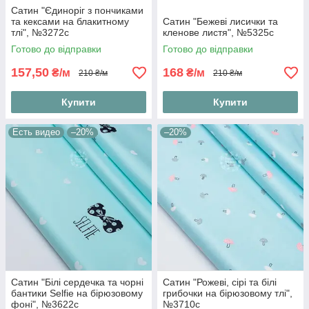
Сатин "Єдиноріг з пончиками
та кексами на блакитному
Сатин "Бежеві лисички та
тлі", №3272с
кленове листя", №5325с
Готово до відправки
Готово до відправки
157,50
168
₴/м
₴/м
210 ₴/м
210 ₴/м
Купити
Купити
Есть видео
–20%
–20%
Сатин "Білі сердечка та чорні
Сатин "Рожеві, сірі та білі
бантики Selfie на бірюзовому
грибочки на бірюзовому тлі",
фоні", №3622с
№3710с