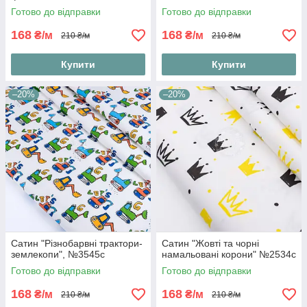
Готово до відправки
Готово до відправки
168
168
₴/м
₴/м
210 ₴/м
210 ₴/м
Купити
Купити
–20%
–20%
Сатин "Різнобарвні трактори-
Сатин "Жовті та чорні
землекопи", №3545с
намальовані корони" №2534с
Готово до відправки
Готово до відправки
168
168
₴/м
₴/м
210 ₴/м
210 ₴/м