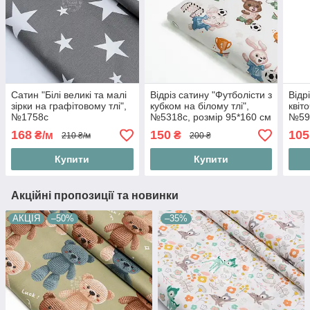
Сатин "Білі великі та малі
Відріз сатину "Футболісти з
Відр
зірки на графітовому тлі",
кубком на білому тлі",
квіт
№1758с
№5318с, розмір 95*160 см
№593
168
150
105
₴/м
₴
210 ₴/м
200 ₴
Купити
Купити
Акційні пропозиції та новинки
АКЦІЯ
–50%
–35%