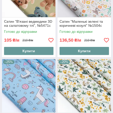
Сатин "В'язані ведмедики 3D
Сатин "Маленькі зелені та
на салатовому тлі", №5471с
коричневі козулі" №1504с
Готово до відправки
Готово до відправки
105
136,50
₴/м
₴/м
210 ₴/м
210 ₴/м
Купити
Купити
–25%
–20%