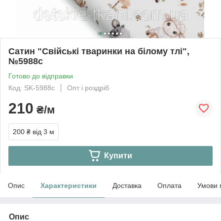
Сатин "Свійські тваринки на білому тлі",
№5988с
Готово до відправки
Код: SK-5988с
Опт і роздріб
210
₴/м
200 ₴
від 3 м
Купити
Опис
Характеристики
Доставка
Оплата
Умови 
Опис