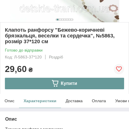
Клапоть ранфорсу "Бежево-коричневі
брязкальця, веселки та сердечка", №5863,
розмір 37*120 см
Готово до відправки
Код: Л-5863-37*120
Роздріб
29,60
₴
Купити
Опис
Характеристики
Доставка
Оплата
Умови 
Опис
Тканина ранфорс з малюнком.