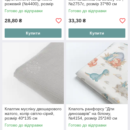
рожевий (№4400), розмір
№2757с, розмір 37*80 см
36*120 см
Готово до відправки
Готово до відправки
28,80
33,30
₴
₴
Купити
Купити
Клаптик мусліну двошарового
Клапоть ранфорсу "Діти
жатого, колір світло-сірий,
динозаврів" на білому,
розмір 40*135 см
№4154, розмір 25*240 см
Готово до відправки
Готово до відправки