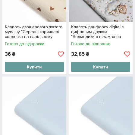
Клапоть двошарового жатого
Клапоть ранфорсу digital з
мусліну "Середні коричневі
цифровим друком
сердечка на ванільному
"Ведмедики в піжамах на
фоні", розмір 20*135 см
місяцях і хмаринках", №6043,
Готово до відправки
Готово до відправки
розмір 41*120 см
36
32,85
₴
₴
Купити
Купити