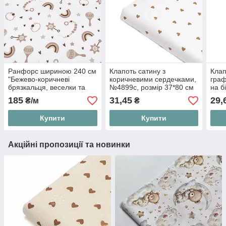
Ранфорс шириною 240 см
Клапоть сатину з
Клап
"Бежево-коричневі
коричневими сердечками,
граф
брязкальця, веселки та
№4899с, розмір 37*80 см
на б
сердечка", №5863
розм
185
31,45
29,
₴/м
₴
Купити
Купити
Акційні пропозиції та новинки