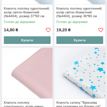
Клапоть попліну однотонний,
Клапоть попліну однотонний,
колір світло-блакитний
колір світло-блакитний
(№4404), розмір 37*60 см
(№4404), розмір 36*80 см
Готово до відправки
Готово до відправки
14,80
19,20
₴
₴
Купити
Купити
Клапоть попліну
Клапоть сатину "Бірюзова
однотонного, колір ніжно-
міні галактика на білому тлі",