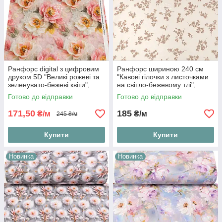
Ранфорс digital з цифровим
Ранфорс шириною 240 см
друком 5D "Великі рожеві та
"Кавові гілочки з листочками
зеленувато-бежеві квіти",
на світло-бежевому тлі",
№5543
№6094
Готово до відправки
Готово до відправки
171,50
185
₴/м
₴/м
245 ₴/м
Купити
Купити
Новинка
Новинка