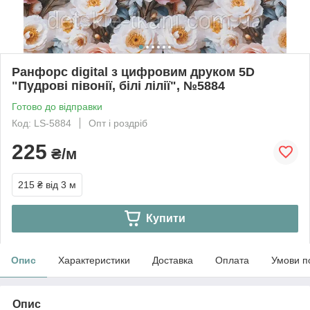
Ранфорс digital з цифровим друком 5D
"Пудрові півонії, білі лілії", №5884
Готово до відправки
Код: LS-5884
Опт і роздріб
225
₴/м
215 ₴
від 3 м
Купити
Опис
Характеристики
Доставка
Оплата
Умови п
Опис