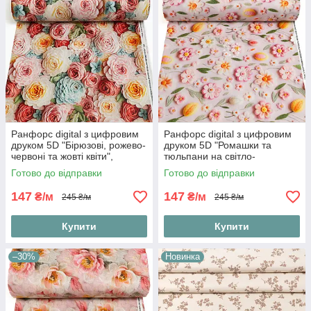
Ранфорс digital з цифровим
Ранфорс digital з цифровим
друком 5D "Бірюзові, рожево-
друком 5D "Ромашки та
червоні та жовті квіти",
тюльпани на світло-
№5540
рожевому тлі", №5542
Готово до відправки
Готово до відправки
147
147
₴/м
₴/м
245 ₴/м
245 ₴/м
Купити
Купити
–30%
Новинка