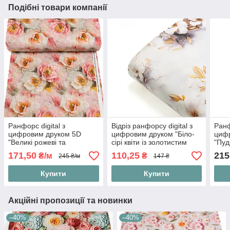
Подібні товари компанії
Ранфорс digital з
Відріз ранфорсу digital з
Ранф
цифровим друком 5D
цифровим друком "Біло-
циф
"Великі рожеві та
сірі квіти із золотистим
"Пудр
зеленувато-бежеві квіти",
листям", №5601, розмір
№58
171,50
110,25
215
₴/м
₴
245 ₴/м
147 ₴
№5543
65*240 см
Купити
Купити
Акційні пропозиції та новинки
–40%
–40%