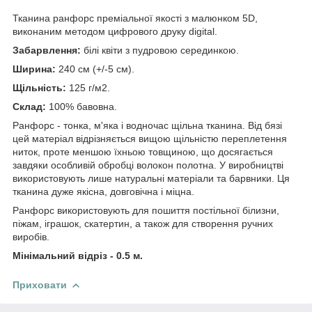
Тканина ранфорс преміальної якості з малюнком 5D,
виконаним методом цифрового друку digital.
Забарвлення:
білі квіти з пудровою серединкою.
Ширина:
240 см (+/-5 см).
Щільність:
125 г/м2.
Склад:
100% бавовна.
Ранфорс - тонка, м'яка і водночас щільна тканина. Від бязі
цей матеріал відрізняється вищою щільністю переплетення
ниток, проте меншою їхньою товщиною, що досягається
завдяки особливій обробці волокон полотна. У виробництві
використовують лише натуральні матеріали та барвники. Ця
тканина дуже якісна, довговічна і міцна.
Ранфорс використовують для пошиття постільної білизни,
піжам, іграшок, скатертин, а також для створення ручних
виробів.
Мінімальний відріз - 0.5 м.
Приховати