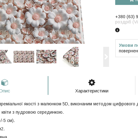
+380 (63) 
роздріб (V
повернен
Опис
Характеристики
реміальної якості з малюнком 5D, виконаним методом цифрового др
і квіти з пудровою серединкою.
/-5 см).
м2.
вна.