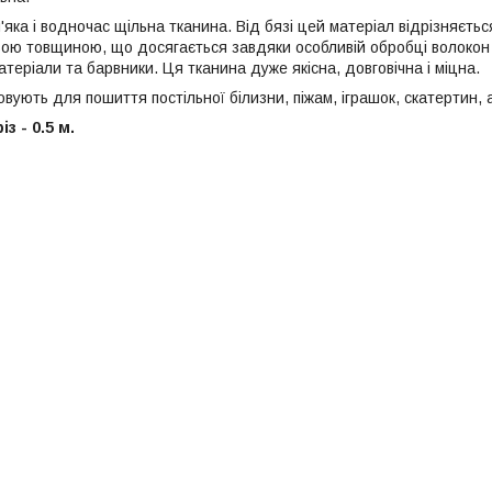
'яка і водночас щільна тканина. Від бязі цей матеріал відрізняєт
ою товщиною, що досягається завдяки особливій обробці волокон 
теріали та барвники. Ця тканина дуже якісна, довговічна і міцна.
ують для пошиття постільної білизни, піжам, іграшок, скатертин, 
з - 0.5 м.