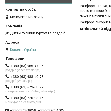
Ранфорс - тонка, м
проте меншою їхнь
лише натуральні ма
Менеджер магазину
Ранфорс використов
Мінімальний відрі
Дитячі тканини гуртом і в роздріб
Ковель, Україна
+380 (63) 965-47-05
роздріб (Viber, WhatsApp)
+380 (63) 688-40-78
роздріб (WhatsApp)
+380 (63) 679-68-72
мен-р по закупках (Viber, WhatsApp)
+380 (63) 720-98-15
менеджер вихідного дня
+380684368058, +380639654705