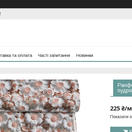
2
тавка та оплата
Часті запитання
Новинки
Ранфо
пудро
225 ₴/м
Показати о
К