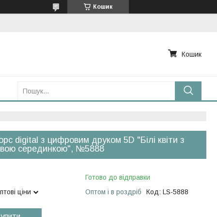
Кошик
Кошик
рс digital з цифровим друком 5D "Білі квіти з
вою серединкою", №5888
Готово до відправки
птові ціни
Оптом і в роздріб
Код:
LS-5888
упити