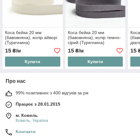
Коса бейка 20 мм
Коса бейка 20 мм
Коса
(бавовняна), колір айворі
(бавовняна), колір темно-
(бав
(Туреччина)
сірий (Туреччина)
діаг
(Тур
15
15
15
₴/м
₴/м
₴
Купити
Купити
Про нас
99% позитивних з 400 відгуків за рік
Працює з 28.01.2015
м. Ковель
Ковель, Україна
Контакти