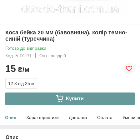
Коса бейка 20 мм (бавовняна), колір темно-
синій (Туреччина)
Готово до відправки
Код: Б-D12/1
Опт і роздріб
15
₴/м
12 ₴
від 25 м
Купити
Опис
Характеристики
Доставка
Оплата
Умови п
Опис