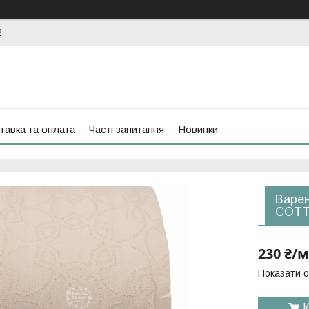
2
тавка та оплата
Часті запитання
Новинки
Варен
COTT
230 ₴/м
Показати о
К