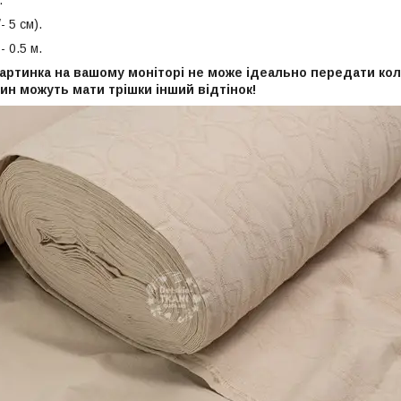
.
- 5 см).
- 0.5 м.
артинка на вашому моніторі не може ідеально передати колі
ин можуть мати трішки інший відтінок!