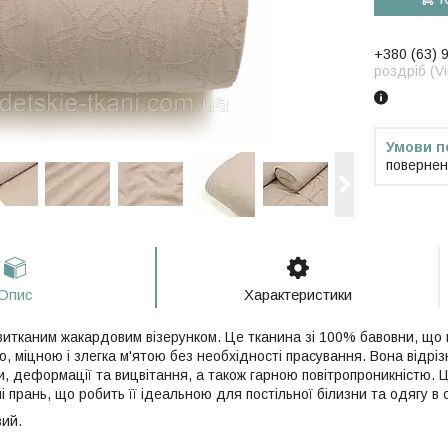
+380 (63) 
роздріб (V
повернен
Опис
Характеристики
витканим жакардовим візерунком. Це тканина зі 100% бавовни, що 
ою, міцною і злегка м'ятою без необхідності прасування. Вона відр
и, деформації та вицвітання, а також гарною повітропроникністю. Ця
чі прань, що робить її ідеальною для постільної білизни та одягу в с
вий.