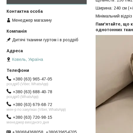
Щільність: 130 г/м2
Ширина: 240 см (+/
Мінімальний відріз 
Менеджер магазину
Пам'ятайте, що к
однотонних ткан
Дитячі тканини гуртом і в роздріб
Ковель, Україна
+380 (63) 965-47-05
роздріб (Viber, WhatsApp)
+380 (63) 688-40-78
роздріб (WhatsApp)
+380 (63) 679-68-72
мен-р по закупках (Viber, WhatsApp)
+380 (63) 720-98-15
менеджер вихідного дня
+380684368058, +380639654705