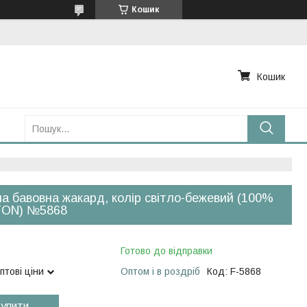
Кошик
Кошик
а бавовна жакард, колір світло-бежевий (100%
ON) №5868
Готово до відправки
птові ціни
Оптом і в роздріб
Код:
F-5868
упити