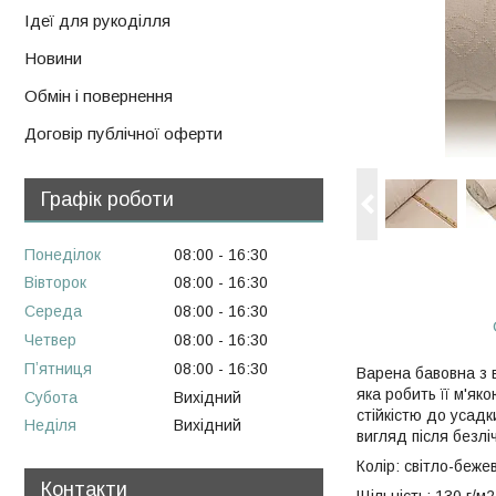
Ідеї для рукоділля
Новини
Обмін і повернення
Договір публічної оферти
Графік роботи
Понеділок
08:00
16:30
Вівторок
08:00
16:30
Середа
08:00
16:30
Четвер
08:00
16:30
Пʼятниця
08:00
16:30
Варена бавовна з 
яка робить її м'як
Субота
Вихідний
стійкістю до усадк
Неділя
Вихідний
вигляд після безлі
Колір: світло-беже
Контакти