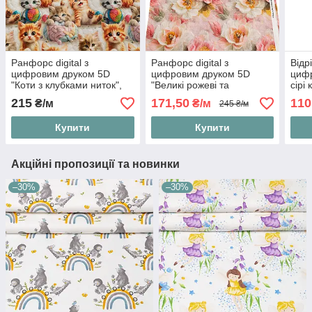
Ранфорс digital з
Ранфорс digital з
Відр
цифровим друком 5D
цифровим друком 5D
цифр
"Коти з клубками ниток",
"Великі рожеві та
сірі 
№5658
зеленувато-бежеві квіти",
лист
215
171,50
110
₴/м
₴/м
245 ₴/м
№5543
65*2
Купити
Купити
Акційні пропозиції та новинки
–30%
–30%