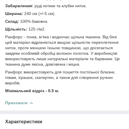
Забарвлення
:
руді котики та клубки ниток.
Ширина:
240 см (+/-5 см).
Склад:
100% бавовна.
Щільність:
125 г/м2.
Ранфорс - тонка, м'яка і водночас щільна тканина. Від бязі
цей матеріал відрізняється вищою щільністю переплетення
ниток, проте меншою їхньою товщиною, що досягається
завдяки особливій обробці волокон полотна. У виробництві
використовують лише натуральні матеріали та барвники. Ця
тканина дуже якісна, довговічна і міцна.
Ранфорс використовують для пошиття постільної білизни,
піжам, іграшок, скатертин, а також для створення ручних
виробів.
Мінімальний відріз - 0.5 м.
Приховати
Характеристики