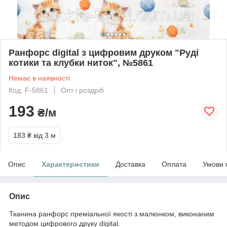
Ранфорс digital з цифровим друком "Руді
котики та клубки ниток", №5861
Немає в наявності
Код: F-5861
Опт і роздріб
193
₴/м
183 ₴
від 3 м
Опис
Характеристики
Доставка
Оплата
Умови 
Опис
Тканина ранфорс преміальної якості з малюнком, виконаним
методом цифрового друку digital.