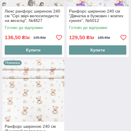
Люкс ранфорс шириною 240
Ранфорс шириною 240 см
см "Сірі звірі-велосипедисти
"Дівчатка в бузкових і жовтих
на веселці", №4827
сукнях", №5012
Готово до відправки
Готово до відправки
136,50
129,50
₴/м
₴/м
195 ₴/м
185 ₴/м
Купити
Купити
Новинка
Ранфорс шириною 240 см