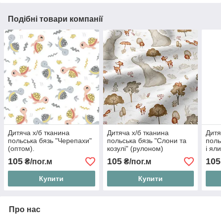
Подібні товари компанії
Дитяча х/б тканина
Дитяча х/б тканина
Дитя
польська бязь "Черепахи"
польська бязь "Слони та
поль
(оптом).
козулі" (рулоном)
і ял
105
105
105
₴/пог.м
₴/пог.м
Купити
Купити
Про нас