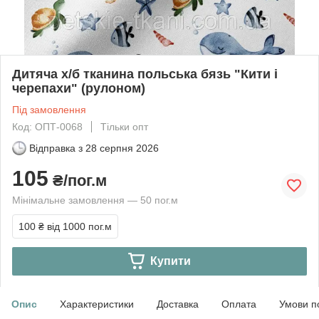
Дитяча х/б тканина польська бязь "Кити і
черепахи" (рулоном)
Під замовлення
Код: ОПТ-0068
Тільки опт
Відправка з
28 серпня 2026
105
₴/пог.м
Мінімальне замовлення — 50 пог.м
100 ₴
від 1000 пог.м
Купити
Опис
Характеристики
Доставка
Оплата
Умови п