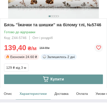
Бязь "Їжачки та шишки" на білому тлі, №5746
Готово до відправки
Код: Z44-5746
Опт і роздріб
139,40
₴/м
164 ₴/м
Економія
24.60 ₴
Залишилось
2 дні
129 ₴
від 3 м
Купити
Опис
Характеристики
Доставка
Оплата
Умови 