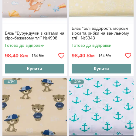
Бязь "Білі водорості, морські
Бязь "Бурундучки з квітами на
зірки та рибки на ванільному
сіро-бежевому тлі" №4998
тлі", №5343
Готово до відправки
Готово до відправки
98,40
98,40
₴/м
₴/м
164 ₴/м
164 ₴/м
Купити
Купити
–40%
–40%