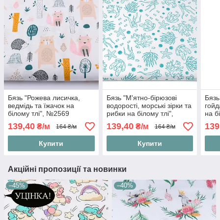
Бязь "Рожева лисичка,
Бязь "М'ятно-бірюзові
Бязь
ведмідь та їжачок на
водорості, морські зірки та
гойд
білому тлі", №2569
рибки на білому тлі",
на б
№5271
139,40
139,40
139
₴/м
₴/м
164 ₴/м
164 ₴/м
Купити
Купити
Акційні пропозиції та новинки
–45%
–40%