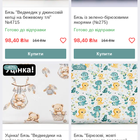
Бязь "Ведмедик у джинсовій
кепці на бежевому тлі"
Бязь із зелено-бірюзовими
№4715
якорями (№275)
Готово до відправки
Готово до відправки
98,40
98,40
₴/м
₴/м
164 ₴/м
164 ₴/м
Купити
Купити
–40%
–35%
Уцінка! Бязь "Ведмедики на
Бязь "Бірюзові, жовті