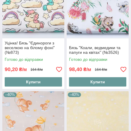
Уцінка! Бязь "Єдинороги з
веселкою на білому фоні"
Бязь "Коали, ведмедики та
(№873)
папуги на квітах" (№3526)
Готово до відправки
Готово до відправки
90,20
98,40
₴/м
₴/м
164 ₴/м
164 ₴/м
Купити
Купити
–40%
–40%