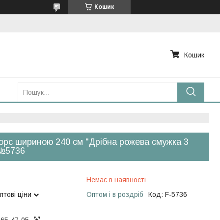
Кошик
Кошик
рс шириною 240 см "Дрібна рожева смужка 3
 №5736
Немає в наявності
птові ціни
Оптом і в роздріб
Код:
F-5736