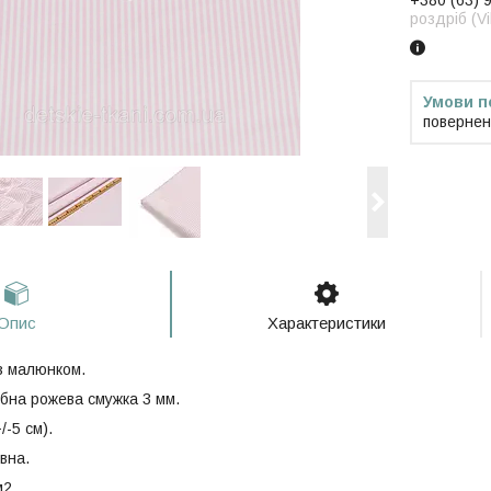
+380 (63) 
роздріб (V
повернен
Опис
Характеристики
з малюнком.
бна рожева смужка 3 мм.
/-5 см).
вна.
м2.