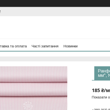
2
тавка та оплата
Часті запитання
Новинки
Ранфо
мм",
185 ₴/м
Показати о