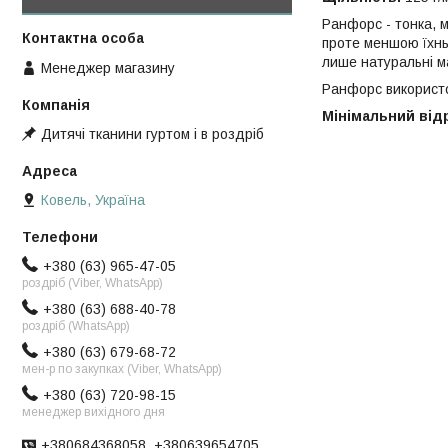
Ранфорс - тонка, м
проте меншою їхнь
лише натуральні ма
Менеджер магазину
Ранфорс використов
Мінімальний відрі
Дитячі тканини гуртом і в роздріб
Ковель, Україна
+380 (63) 965-47-05
роздріб (Viber, WhatsApp)
+380 (63) 688-40-78
роздріб (WhatsApp)
+380 (63) 679-68-72
мен-р по закупках (Viber, WhatsApp)
+380 (63) 720-98-15
менеджер вихідного дня
+380684368058, +380639654705