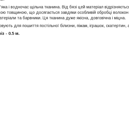
'яка і водночас щільна тканина. Від бязі цей матеріал відрізняєт
ою товщиною, що досягається завдяки особливій обробці волокон 
теріали та барвники. Ця тканина дуже якісна, довговічна і міцна.
ують для пошиття постільної білизни, піжам, іграшок, скатертин, 
з - 0.5 м.