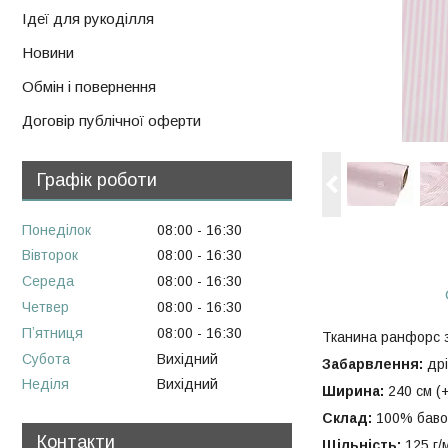
Ідеї для рукоділля
Новини
Обмін і повернення
Договір публічної оферти
Графік роботи
Понеділок
08:00
16:30
Вівторок
08:00
16:30
Середа
08:00
16:30
Четвер
08:00
16:30
Пʼятниця
08:00
16:30
Тканина ранфорс 
Субота
Вихідний
Забарвлення:
дрі
Неділя
Вихідний
Ширина:
240 см (+
Склад:
100% баво
Контакти
Щільність:
125 г/