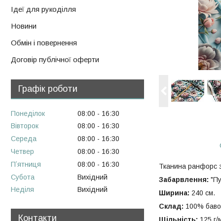
Ідеї для рукоділля
Новини
Обмін і повернення
Договір публічної оферти
Графік роботи
Понеділок
08:00
16:30
Вівторок
08:00
16:30
Середа
08:00
16:30
Четвер
08:00
16:30
Пʼятниця
08:00
16:30
Тканина ранфорс з
Субота
Вихідний
Забарвлення:
"Пу
Неділя
Вихідний
Ширина:
240 см.
Склад:
100% баво
Контакти
Щільність:
125 г/