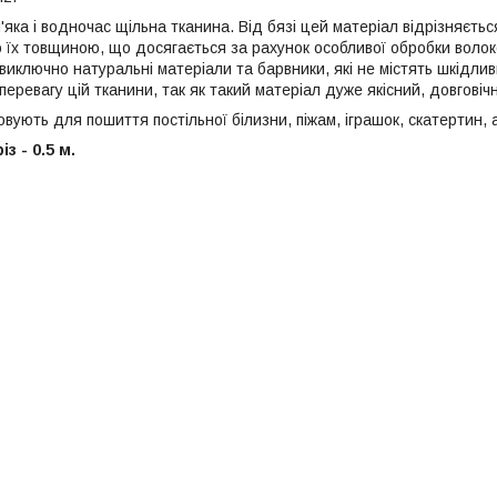
'яка і водночас щільна тканина. Від бязі цей матеріал відрізняєт
 їх товщиною, що досягається за рахунок особливої обробки волок
иключно натуральні матеріали та барвники, які не містять шкідливи
перевагу цій тканини, так як такий матеріал дуже якісний, довговіч
ують для пошиття постільної білизни, піжам, іграшок, скатертин, 
з - 0.5 м.