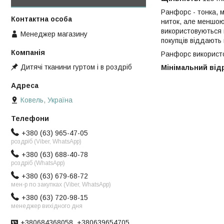
Ранфорс - тонка, м
ниток, але меншою
використовуються в
Менеджер магазину
покупців віддають 
Ранфорс використов
Дитячі тканини гуртом і в роздріб
Мінімальний відрі
Ковель, Україна
+380 (63) 965-47-05
роздріб (Viber, WhatsApp)
+380 (63) 688-40-78
роздріб (WhatsApp)
+380 (63) 679-68-72
мен-р по закупках (Viber, WhatsApp)
+380 (63) 720-98-15
менеджер вихідного дня
+380684368058, +380639654705