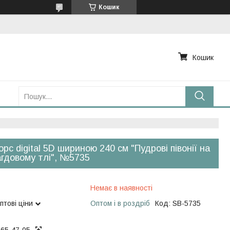
Кошик
Кошик
рс digital 5D шириною 240 см "Пудрові півонії на
гдовому тлі", №5735
Немає в наявності
птові ціни
Оптом і в роздріб
Код:
SB-5735