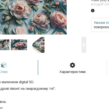
+380 (63) 
роздріб (V
повернен
Опис
Характеристики
 малюнком digital 5D.
дрові півонії на смарагдовому тлі".
вна.
м2.