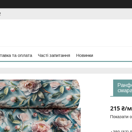
2
тавка та оплата
Часті запитання
Новинки
Ранфо
смара
215 ₴/м
Показати о