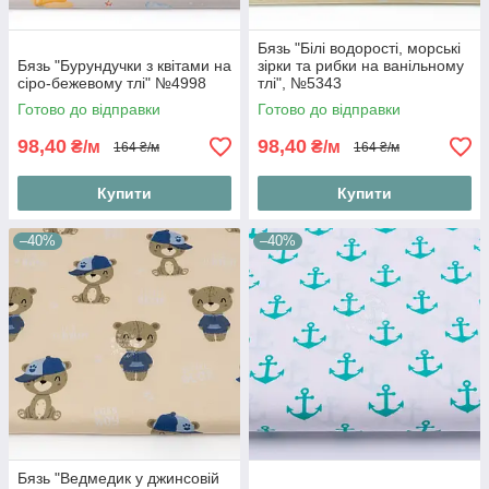
Бязь "Білі водорості, морські
Бязь "Бурундучки з квітами на
зірки та рибки на ванільному
сіро-бежевому тлі" №4998
тлі", №5343
Готово до відправки
Готово до відправки
98,40
98,40
₴/м
₴/м
164 ₴/м
164 ₴/м
Купити
Купити
–40%
–40%
Бязь "Ведмедик у джинсовій