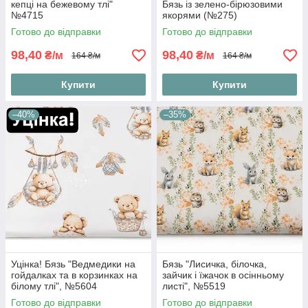
кепці на бежевому тлі"
Бязь із зелено-бірюзовими
№4715
якорями (№275)
Готово до відправки
Готово до відправки
98,40
98,40
₴/м
₴/м
164 ₴/м
164 ₴/м
Купити
Купити
–40%
–35%
Уцінка! Бязь "Ведмедики на
Бязь "Лисичка, білочка,
гойдалках та в корзинках на
зайчик і їжачок в осінньому
білому тлі", №5604
листі", №5519
Готово до відправки
Готово до відправки