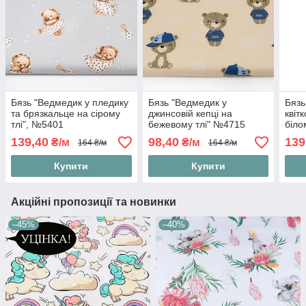
Бязь "Ведмедик у пледику
Бязь "Ведмедик у
Бязь
та брязкальце на сірому
джинсовій кепці на
квіт
тлі", №5401
бежевому тлі" №4715
біло
139,40
98,40
139
₴/м
₴/м
164 ₴/м
164 ₴/м
Купити
Купити
Акційні пропозиції та новинки
–45%
–40%