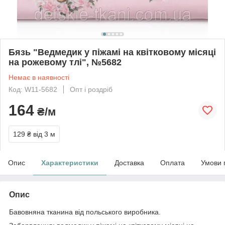
Бязь "Ведмедик у піжамі на квітковому місяці
на рожевому тлі", №5682
Немає в наявності
Код: W11-5682
Опт і роздріб
164
₴/м
129 ₴
від 3 м
Опис
Характеристики
Доставка
Оплата
Умови 
Опис
Бавовняна тканина від польського виробника.