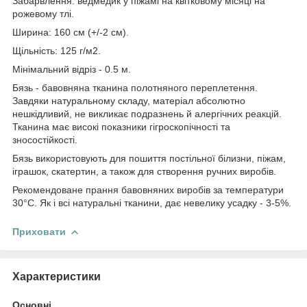
Забарвлення: ведмедик у піжамі на квітковому місяці на
рожевому тлі.
Ширина: 160 см (+/-2 см).
Щільність: 125 г/м2.
Мінімальний відріз - 0.5 м.
Бязь - бавовняна тканина полотняного переплетення.
Завдяки натуральному складу, матеріал абсолютно
нешкідливий, не викликає подразнень й алергічних реакцій.
Тканина має високі показники гігроскопічності та
зносостійкості.
Бязь використовують для пошиття постільної білизни, піжам,
іграшок, скатертин, а також для створення ручних виробів.
Рекомендоване прання бавовняних виробів за температури
30°С. Як і всі натуральні тканини, дає невелику усадку - 3-5%.
Приховати
Характеристики
Основні