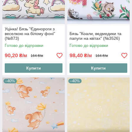
Уцінка! Бязь "Єдинороги з
веселкою на білому фоні"
Бязь "Коали, ведмедики та
(№873)
папуги на квітах" (№3526)
Готово до відправки
Готово до відправки
90,20
98,40
₴/м
₴/м
164 ₴/м
164 ₴/м
Купити
Купити
–40%
–40%