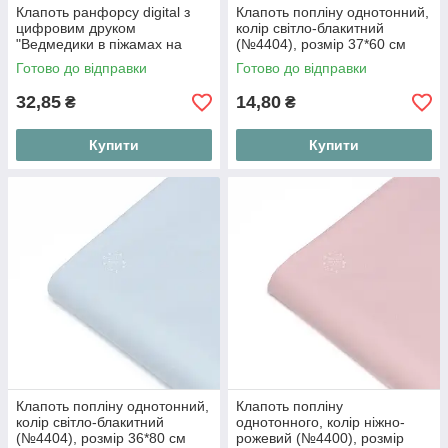
Клапоть ранфорсу digital з
Клапоть попліну однотонний,
цифровим друком
колір світло-блакитний
"Ведмедики в піжамах на
(№4404), розмір 37*60 см
місяцях і хмаринках", №6043,
Готово до відправки
Готово до відправки
розмір 41*120 см
32,85
14,80
₴
₴
Купити
Купити
Клапоть попліну однотонний,
Клапоть попліну
колір світло-блакитний
однотонного, колір ніжно-
(№4404), розмір 36*80 см
рожевий (№4400), розмір