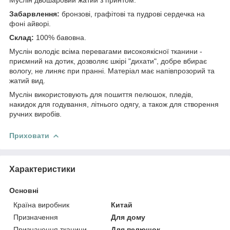
Забарвлення:
бронзові, графітові та пудрові сердечка на
фоні айворі.
Склад:
100% бавовна.
Муслін володіє всіма перевагами високоякісної тканини -
приємний на дотик, дозволяє шкірі "дихати", добре вбирає
вологу, не линяє при пранні. Матеріал має напівпрозорий та
жатий вид.
Муслін використовують для пошиття пелюшок, пледів,
накидок для годування, літнього одягу, а також для створення
ручних виробів.
Приховати
Характеристики
Основні
Країна виробник
Китай
Призначення
Для дому
Призначення тканини
Для пелюшок