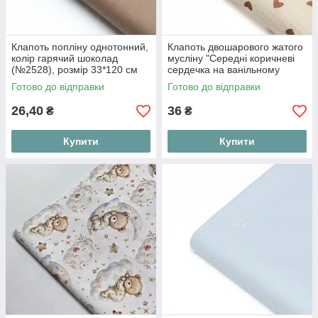
Клапоть попліну однотонний,
Клапоть двошарового жатого
колір гарячий шоколад
мусліну "Середні коричневі
(№2528), розмір 33*120 см
сердечка на ванільному
фоні", розмір 20*135 см
Готово до відправки
Готово до відправки
26,40
36
₴
₴
Купити
Купити