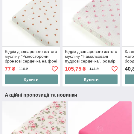
Відріз двошарового жатого
Відріз двошарового жатого
Клап
мусліну "Різносторонні
мусліну "Намальовані
жато
бронзові сердечка на фоні
пудрові сердечка", розмір
борд
айворі", розмір 50*135 см
60*160 см
серд
77
105,75
40,
₴
₴
110 ₴
141 ₴
тлі"
Купити
Купити
Акційні пропозиції та новинки