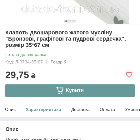
Клапоть двошарового жатого мусліну
"Бронзові, графітові та пудрові сердечка",
розмір 35*67 см
Готово до відправки
Код: Л-0734-35*67
Роздріб
29,75
₴
Купити
Опис
Характеристики
Доставка
Оплата
Умови 
Опис
Муслін двошаровий жатий з принтом.