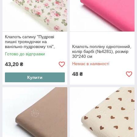
Клапоть сатину "Пудрові
пишні трояндочки на
ванільно-пудровому тлі",
Клапоть попліну однотонний,
№5969с, розмір 48*80 см
колір барбі (№4281), розмір
Готово до відправки
30*240 см
43,20
Немає в наявності
₴
48
₴
Купити