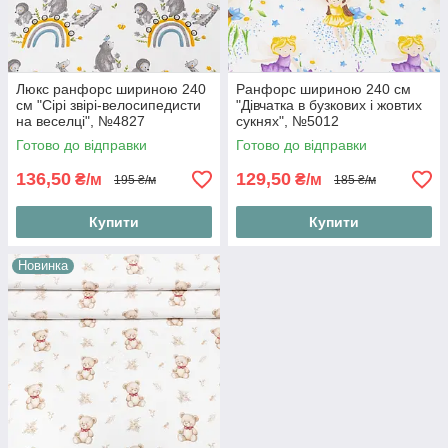
Люкс ранфорс шириною 240
Ранфорс шириною 240 см
см "Сірі звірі-велосипедисти
"Дівчатка в бузкових і жовтих
на веселці", №4827
сукнях", №5012
Готово до відправки
Готово до відправки
136,50
129,50
₴/м
₴/м
195 ₴/м
185 ₴/м
Купити
Купити
Новинка