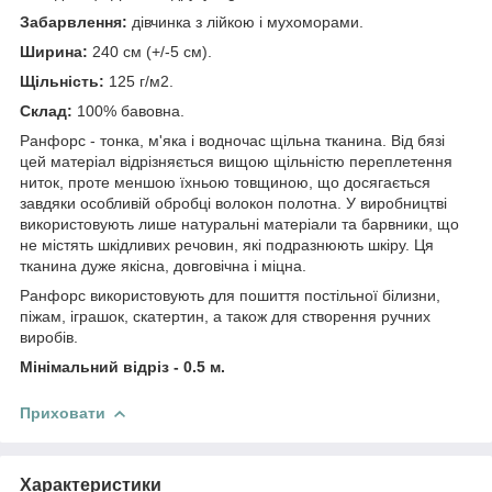
Забарвлення:
дівчинка з лійкою і мухоморами.
Ширина:
240 см (+/-5 см).
Щільність:
125 г/м2.
Склад:
100% бавовна.
Ранфорс - тонка, м'яка і водночас щільна тканина. Від бязі
цей матеріал відрізняється вищою щільністю переплетення
ниток, проте меншою їхньою товщиною, що досягається
завдяки особливій обробці волокон полотна. У виробництві
використовують лише натуральні матеріали та барвники, що
не містять шкідливих речовин, які подразнюють шкіру. Ця
тканина дуже якісна, довговічна і міцна.
Ранфорс використовують для пошиття постільної білизни,
піжам, іграшок, скатертин, а також для створення ручних
виробів.
Мінімальний відріз - 0.5 м.
Приховати
Характеристики