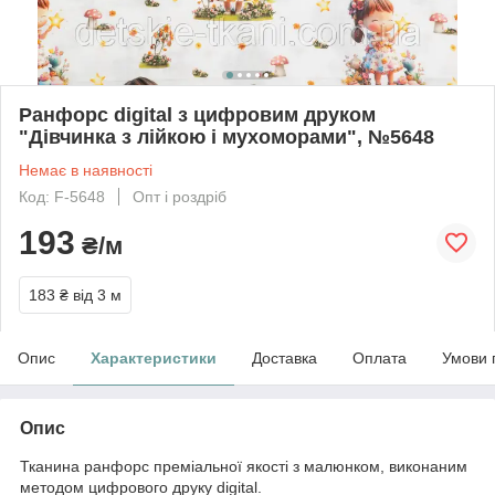
Ранфорс digital з цифровим друком
"Дівчинка з лійкою і мухоморами", №5648
Немає в наявності
Код: F-5648
Опт і роздріб
193
₴/м
183 ₴
від 3 м
Опис
Характеристики
Доставка
Оплата
Умови 
Опис
Тканина ранфорс преміальної якості з малюнком, виконаним
методом цифрового друку digital.