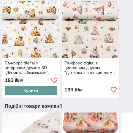
Ранфорс digital з
Ранфорс digital з
цифровим друком 5D
цифровим друком
"Дівчинка з бджілками",
"Дівчинка з велосипедом і
№5647
метеликами", №5649
193
₴/м
193
₴/м
Купити
Подібні товари компанії