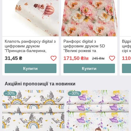
Клапоть ранфорсу digital з
Ранфорс digital з
Відр
цифровим друком
цифровим друком 5D
цифр
"Принцеса-балерина,
"Великі рожеві та
сірі 
паровозик і повітряна
зеленувато-бежеві квіти",
лист
31,45
171,50
110
₴
₴/м
245 ₴/м
куля", №5338, розмір
№5543
65*2
37*120 см
Купити
Купити
Акційні пропозиції та новинки
–30%
–30%